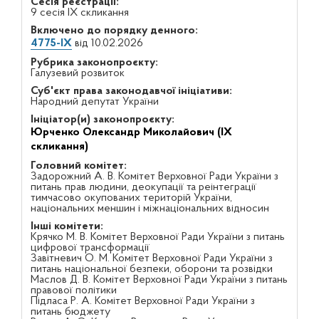
Сесія реєстрації:
9 сесія IX скликання
Включено до порядку денного:
4775-IX
від 10.02.2026
Рубрика законопроєкту:
Галузевий розвиток
Суб'єкт права законодавчої ініціативи:
Народний депутат України
Ініціатор(и) законопроєкту:
Юрченко Олександр Миколайович (IX
скликання)
Головний комітет:
Задорожний А. В. Комітет Верховної Ради України з
питань прав людини, деокупації та реінтеграції
тимчасово окупованих територій України,
національних меншин і міжнаціональних відносин
Інші комітети:
Крячко М. В. Комітет Верховної Ради України з питань
цифрової трансформації
Завітневич О. М. Комітет Верховної Ради України з
питань національної безпеки, оборони та розвідки
Маслов Д. В. Комітет Верховної Ради України з питань
правової політики
Підласа Р. А. Комітет Верховної Ради України з
питань бюджету