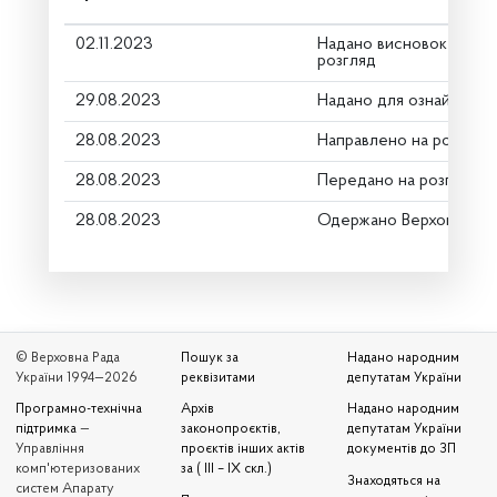
02.11.2023
Надано висновок Коміт
розгляд
29.08.2023
Надано для ознайомле
28.08.2023
Направлено на розгляд
28.08.2023
Передано на розгляд к
28.08.2023
Одержано Верховною Р
© Верховна Рада
Пошук за
Надано народним
України 1994—2026
реквізитами
депутатам України
Програмно-технічна
Архів
Надано народним
підтримка
—
законопроєктів,
депутатам України
Управління
проєктів інших актів
документів до ЗП
комп'ютеризованих
за ( III – IX скл.)
Знаходяться на
систем Апарату