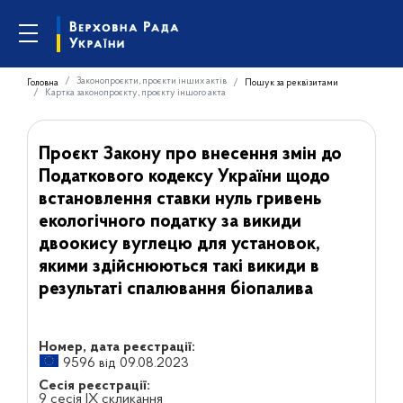
Законопроєкти, проєкти інших актів
Головна
Пошук за реквізитами
Картка законопроєкту, проєкту іншого акта
Проєкт Закону про внесення змін до
Податкового кодексу України щодо
встановлення ставки нуль гривень
екологічного податку за викиди
двоокису вуглецю для установок,
якими здійснюються такі викиди в
результаті спалювання біопалива
Номер, дата реєстрації:
9596 від 09.08.2023
Сесія реєстрації:
9 сесія IX скликання