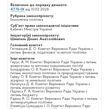
Включено до порядку денного:
4775-IX
від 10.02.2026
Рубрика законопроєкту:
Економічна політика
Суб'єкт права законодавчої ініціативи:
Кабінет Міністрів України
Ініціатор(и) законопроєкту:
Шмигаль Денис Анатолійович
Головний комітет:
Гетманцев Д. О. Комітет Верховної Ради України з
питань фінансів, податкової та митної політики
Інші комітети:
Герус А. М. Комітет Верховної Ради України з питань
енергетики та житлово-комунальних послуг
Бондаренко О. В. Комітет Верховної Ради України з
питань екологічної політики та природокористування
Гайду О. В. Комітет Верховної Ради України з питань
аграрної та земельної політики
Наталуха Д. А. Комітет Верховної Ради України з
питань економічного розвитку
Підласа Р. А. Комітет Верховної Ради України з
питань бюджету
Радіна А. О. Комітет Верховної Ради України з питань
антикорупційної політики
Климпуш-Цинцадзе І. О. Комітет Верховної Ради