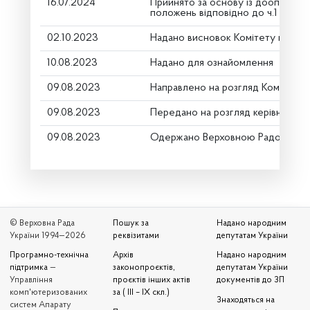
16.07.2024
Прийнято за основу із доопрацю
положень відповідно до ч.1 ст.116
02.10.2023
Надано висновок Комітету про ро
10.08.2023
Надано для ознайомлення
09.08.2023
Направлено на розгляд Комітету
09.08.2023
Передано на розгляд керівництву
09.08.2023
Одержано Верховною Радою Укр
© Верховна Рада
Пошук за
Надано народним
України 1994—2026
реквізитами
депутатам України
Програмно-технічна
Архів
Надано народним
підтримка
—
законопроєктів,
депутатам України
Управління
проєктів інших актів
документів до ЗП
комп'ютеризованих
за ( III – IX скл.)
Знаходяться на
систем Апарату