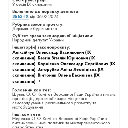
Сесія реєстрації:
9 сесія IX скликання
Включено до порядку денного:
3562-IX
від 06.02.2024
Рубрика законопроєкту:
Державне будівництво
Суб'єкт права законодавчої ініціативи:
Народний депутат України
Ініціатор(и) законопроєкту:
Аліксійчук Олександр Васильович (IX
скликання),
Безгін Віталій Юрійович (IX
скликання),
Корнієнко Олександр Сергійович (IX
скликання),
Загоруйко Аліна Леонідівна (IX
скликання),
Вінтоняк Олена Василівна (IX
скликання),
Головний комітет:
Шуляк О. О. Комітет Верховної Ради України з питань
організації державної влади, місцевого
самоврядування, регіонального розвитку та
містобудування
Інші комітети:
Мережко О. О. Комітет Верховної Ради України з
питань зовнішньої політики та міжпарламентського
співробітництва