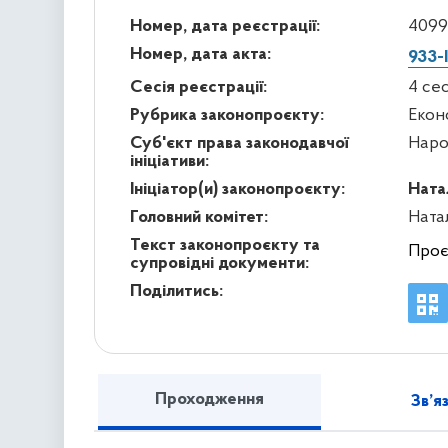
Номер, дата реєстрації:
4099
Номер, дата акта:
933-
Сесія реєстрації:
4 се
Рубрика законопроєкту:
Екон
Суб'єкт права законодавчої
Наро
ініціативи:
Ініціатор(и) законопроєкту:
Ната
Головний комітет:
Ната
Текст законопроєкту та
Проє
супровідні документи:
Поділитись:
Проходження
Зв’я