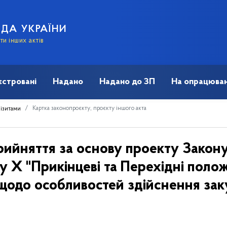
АДА УКРАЇНИ
и інших актів
єстровані
Надано
Надано до ЗП
На опрацюван
Картка законопроєкту, проєкту іншого акта
візитами
рийняття за основу проекту Закону
лу X "Прикінцеві та Перехідні поло
 щодо особливостей здійснення заку