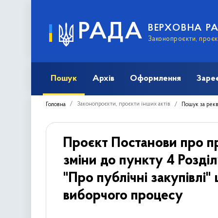
РАДА
ВЕРХОВНА Р
Законопроєкти, проєкт
Пошук
Архів
Оформлення
Заре
Законопроєкти, проєкти інших актів
Головна
Пошук за рек
Проєкт Постанови про п
зміни до пункту 4 Розді
"Про публічні закупівлі"
виборчого процесу