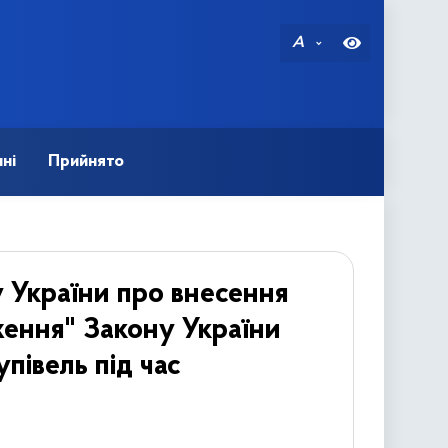
A
ні
Прийнято
 України про внесення
ження" Закону України
півель під час