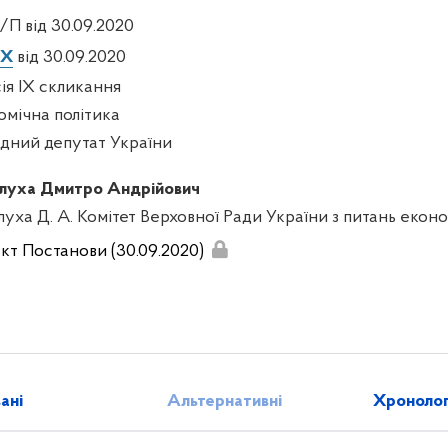
/П від 30.09.2020
IX
від 30.09.2020
сія IX скликання
омічна політика
дний депутат України
луха Дмитро Андрійович
луха Д. А. Комітет Верховної Ради України з питань екон
кт Постанови (30.09.2020)
зані
Альтернативні
Хронолог