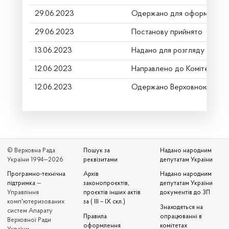
29.06.2023
Одержано для оформлення
29.06.2023
Постанову прийнято
13.06.2023
Надано для розгляду
12.06.2023
Направлено до Комітету
12.06.2023
Одержано Верховною Радо
© Верховна Рада
Пошук за
Надано народним
України 1994—2026
реквізитами
депутатам України
Програмно-технічна
Архів
Надано народним
підтримка
—
законопроєктів,
депутатам України
Управління
проєктів інших актів
документів до ЗП
комп'ютеризованих
за ( III – IX скл.)
Знаходяться на
систем Апарату
Правила
опрацюванні в
Верховної Ради
оформлення
комітетах