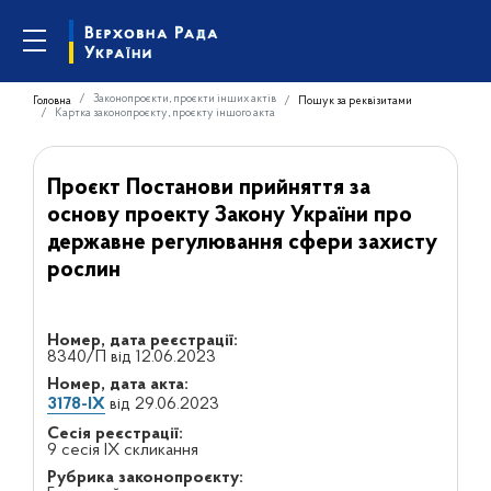
Законопроєкти, проєкти інших актів
Головна
Пошук за реквізитами
Картка законопроєкту, проєкту іншого акта
Проєкт Постанови прийняття за
основу проекту Закону України про
державне регулювання сфери захисту
рослин
Номер, дата реєстрації:
8340/П від 12.06.2023
Номер, дата акта:
3178-IX
від 29.06.2023
Сесія реєстрації:
9 сесія IX скликання
Рубрика законопроєкту: