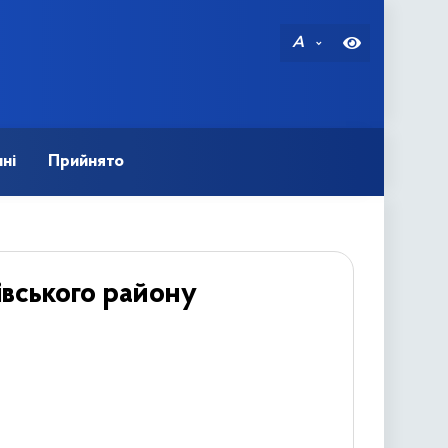
A
ні
Прийнято
івського району