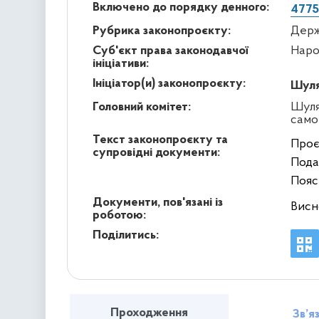
Включено до порядку денного:
4775
Рубрика законопроєкту:
Держ
Суб'єкт права законодавчої
Наро
ініціативи:
Ініціатор(и) законопроєкту:
Шуля
Головний комітет:
Шуля
само
Текст законопроєкту та
Проє
супровідні документи:
Пода
Пояс
Документи, пов'язані із
Висн
роботою:
Поділитись:
Проходження
Зв’я