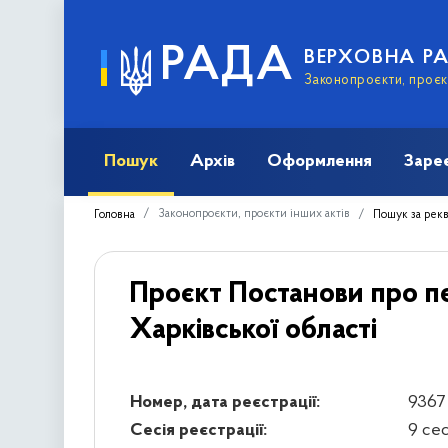
РАДА
ВЕРХОВНА Р
Законопроєкти, проєкт
Пошук
Архів
Оформлення
Заре
Законопроєкти, проєкти інших актів
Головна
Пошук за рек
Проєкт Постанови про п
Харківської області
Номер, дата реєстрації:
9367
Сесія реєстрації:
9 се