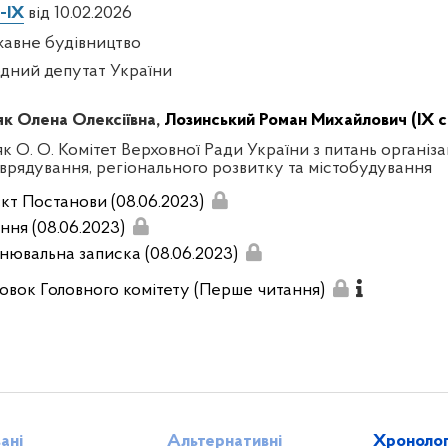
-IX
від 10.02.2026
авне будівництво
дний депутат України
к Олена Олексіївна,
Лозинський Роман Михайлович (IX с
к О. О. Комітет Верховної Ради України з питань організа
врядування, регіонального розвитку та містобудування
кт Постанови (08.06.2023)
ння (08.06.2023)
нювальна записка (08.06.2023)
овок Головного комітету (Перше читання)
зані
Альтернативні
Хронолог