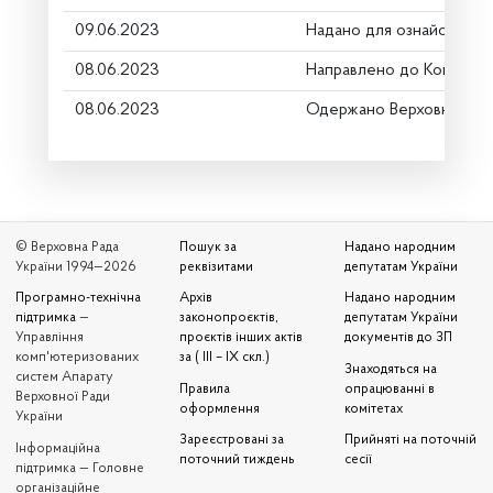
09.06.2023
Надано для ознайомлен
08.06.2023
Направлено до Комітету
08.06.2023
Одержано Верховною Ра
© Верховна Рада
Пошук за
Надано народним
України 1994—2026
реквізитами
депутатам України
Програмно-технічна
Архів
Надано народним
підтримка
—
законопроєктів,
депутатам України
Управління
проєктів інших актів
документів до ЗП
комп'ютеризованих
за ( III – IX скл.)
Знаходяться на
систем Апарату
Правила
опрацюванні в
Верховної Ради
оформлення
комітетах
України
Зареєстровані за
Прийняті на поточній
Iнформаційна
поточний тиждень
сесії
підтримка — Головне
організаційне