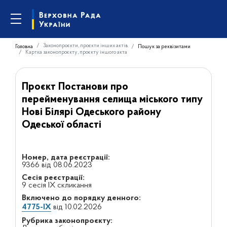
Законопроєкти, проєкти інших актів
Головна
Пошук за реквізитами
Картка законопроєкту, проєкту іншого акта
Проєкт Постанови про
перейменування селища міського типу
Нові Білярі Одеського району
Одеської області
Номер, дата реєстрації:
9366 від 08.06.2023
Сесія реєстрації:
9 сесія IX скликання
Включено до порядку денного:
4775-IX
від 10.02.2026
Рубрика законопроєкту: