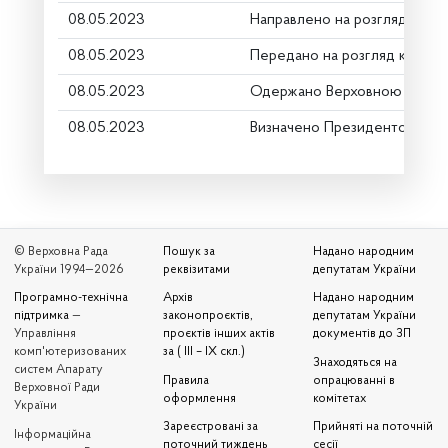
08.05.2023
Направлено на розгляд Комі
08.05.2023
Передано на розгляд керівн
08.05.2023
Одержано Верховною Радою
08.05.2023
Визначено Президентом як н
© Верховна Рада
Пошук за
Надано народним
України 1994—2026
реквізитами
депутатам України
Програмно-технічна
Архів
Надано народним
підтримка
—
законопроєктів,
депутатам України
Управління
проєктів інших актів
документів до ЗП
комп'ютеризованих
за ( III – IX скл.)
Знаходяться на
систем Апарату
Правила
опрацюванні в
Верховної Ради
оформлення
комітетах
України
Зареєстровані за
Прийняті на поточній
Iнформаційна
поточний тиждень
сесії