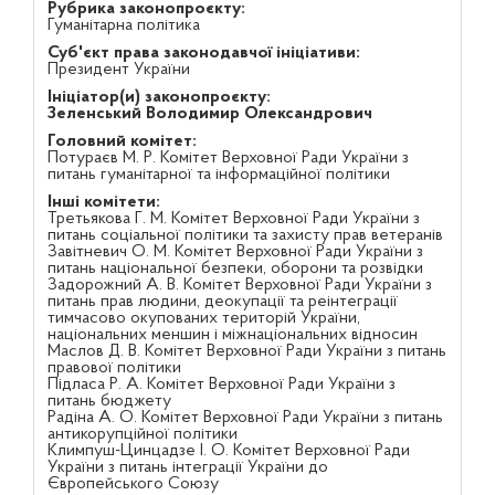
Рубрика законопроєкту:
Гуманітарна політика
Суб'єкт права законодавчої ініціативи:
Президент України
Ініціатор(и) законопроєкту:
Зеленський Володимир Олександрович
Головний комітет:
Потураєв М. Р. Комітет Верховної Ради України з
питань гуманітарної та інформаційної політики
Інші комітети:
Третьякова Г. М. Комітет Верховної Ради України з
питань соціальної політики та захисту прав ветеранів
Завітневич О. М. Комітет Верховної Ради України з
питань національної безпеки, оборони та розвідки
Задорожний А. В. Комітет Верховної Ради України з
питань прав людини, деокупації та реінтеграції
тимчасово окупованих територій України,
національних меншин і міжнаціональних відносин
Маслов Д. В. Комітет Верховної Ради України з питань
правової політики
Підласа Р. А. Комітет Верховної Ради України з
питань бюджету
Радіна А. О. Комітет Верховної Ради України з питань
антикорупційної політики
Климпуш-Цинцадзе І. О. Комітет Верховної Ради
України з питань інтеграції України до
Європейського Союзу