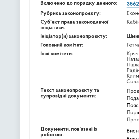
Включено до порядку денного:
3562
Рубрика законопроєкту:
Екон
Суб'єкт права законодавчої
Кабі
ініціативи:
Ініціатор(и) законопроєкту:
Шмиг
Головний комітет:
Гетм
Інші комітети:
Кряч
Ната
Підл
Раді
Клим
Сою
Текст законопроєкту та
Проє
супровідні документи:
Пода
Пояс
Порі
Проє
Документи, пов'язані із
Висн
роботою: