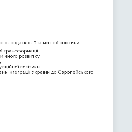
сів, податкової та митної політики
ої трансформації
омічного розвитку
у
упційної політики
ань інтеграції України до Європейського