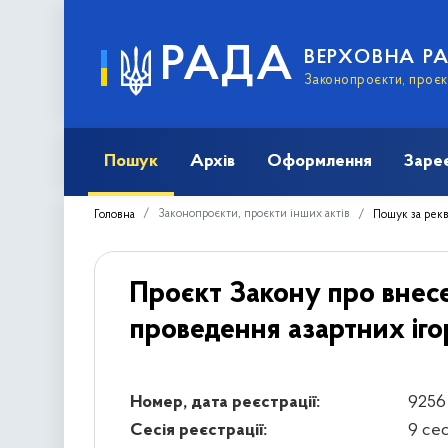
РАДА
ВЕРХОВНА Р
Законопроєкти, проєкт
Пошук
Архів
Оформлення
Заре
Законопроєкти, проєкти інших актів
Головна
Пошук за рек
Проєкт Закону про внесен
проведення азартних іго
Номер, дата реєстрації:
9256 
Сесія реєстрації:
9 се