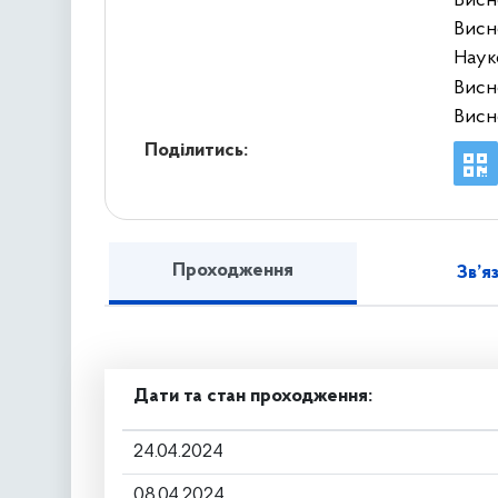
Висн
Висн
Наук
Висн
Висн
Поділитись:
Проходження
Зв’я
Дати та стан проходження:
24.04.2024
08.04.2024