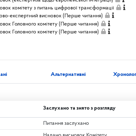
овок (експертиза щодо європейської інтеграції)
овок комітету з питань цифрової трансформації
ово-експертний висновок (Перше читання)
овок Головного комітету (Перше читання)
овок Головного комітету (Перше читання)
зані
Альтернативні
Хронолог
Заслухано та знято з розгляду
Питання заслухано
Надано висновок Комітету