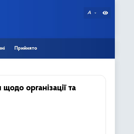
A
ні
Прийнято
 щодо організації та