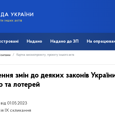
АДА УКРАЇНИ
и інших актів
єстровані
Надано
Надано до ЗП
На опрацюван
Картка законопроєкту, проєкту іншого акта
візитами
ня змін до деяких законів України
р та лотерей
від 01.05.2023
сія IX скликання