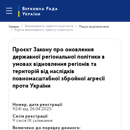
Законопроєкти, проєкти інших актів
Головна
Пошук за реквізитами
Картка законопроєкту, проєкту іншого акта
Проєкт Закону про оновлення
державної регіональної політики в
умовах відновлення регіонів та
територій від наслідків
повномасштабної збройної агресії
проти України
Номер, дата реєстрації:
9241 від 26.04.2023
Сесія реєстрації:
9 сесія IX скликання
Включено до порядку денного: