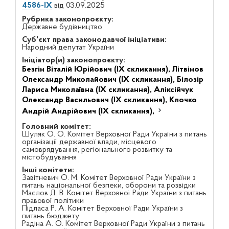
4586-IX
від 03.09.2025
Рубрика законопроєкту:
Державне будівництво
Суб'єкт права законодавчої ініціативи:
Народний депутат України
Ініціатор(и) законопроєкту:
Безгін Віталій Юрійович (IX скликання),
Літвінов
Олександр Миколайович (IX скликання),
Білозір
Лариса Миколаївна (IX скликання),
Аліксійчук
Олександр Васильович (IX скликання),
Клочко
Андрій Андрійович (IX скликання),
Головний комітет:
Шуляк О. О. Комітет Верховної Ради України з питань
організації державної влади, місцевого
самоврядування, регіонального розвитку та
містобудування
Інші комітети:
Завітневич О. М. Комітет Верховної Ради України з
питань національної безпеки, оборони та розвідки
Маслов Д. В. Комітет Верховної Ради України з питань
правової політики
Підласа Р. А. Комітет Верховної Ради України з
питань бюджету
Радіна А. О. Комітет Верховної Ради України з питань