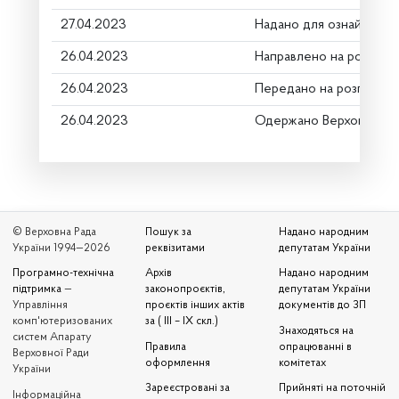
27.04.2023
Надано для ознайомле
26.04.2023
Направлено на розгляд
26.04.2023
Передано на розгляд к
26.04.2023
Одержано Верховною Р
© Верховна Рада
Пошук за
Надано народним
України 1994—2026
реквізитами
депутатам України
Програмно-технічна
Архів
Надано народним
підтримка
—
законопроєктів,
депутатам України
Управління
проєктів інших актів
документів до ЗП
комп'ютеризованих
за ( III – IX скл.)
Знаходяться на
систем Апарату
Правила
опрацюванні в
Верховної Ради
оформлення
комітетах
України
Зареєстровані за
Прийняті на поточній
Iнформаційна