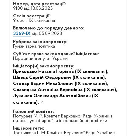
Номер, дата реєстрації:
9100 від 13.03.2023
Сесія реєстрації:
9 сесія IX скликання
Включено до порядку денного:
3369-IX
від 05.09.2023
Рубрика законопроєкту:
Гуманітарна політика
Суб'єкт права законодавчої ініціативи:
Народний депутат України
Ініціатор(и) законопроєкту:
Приходько Наталія Ігорівна (IX скликання),
Швець Сергій Федорович (IX скликання),
Столар Вадим Михайлович (IX скликання),
Славицька Антоніна Керимівна (IX скликання),
Лукашев Олександр Анатолійович (IX
скликання),
Головний комітет:
Потураєв М. Р. Комітет Верховної Ради України з
питань гуманітарної та інформаційної політики
Інші комітети:
Третьякова Г. М. Комітет Верховної Ради України з