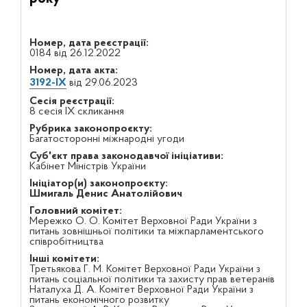
Номер, дата реєстрації:
0184 від 26.12.2022
Номер, дата акта:
3192-IX
від 29.06.2023
Сесія реєстрації:
8 сесія IX скликання
Рубрика законопроєкту:
Багатосторонні міжнародні угоди
Суб'єкт права законодавчої ініціативи:
Кабінет Міністрів України
Ініціатор(и) законопроєкту:
Шмигаль Денис Анатолійович
Головний комітет:
Мережко О. О. Комітет Верховної Ради України з
питань зовнішньої політики та міжпарламентського
співробітництва
Інші комітети:
Третьякова Г. М. Комітет Верховної Ради України з
питань соціальної політики та захисту прав ветеранів
Наталуха Д. А. Комітет Верховної Ради України з
питань економічного розвитку