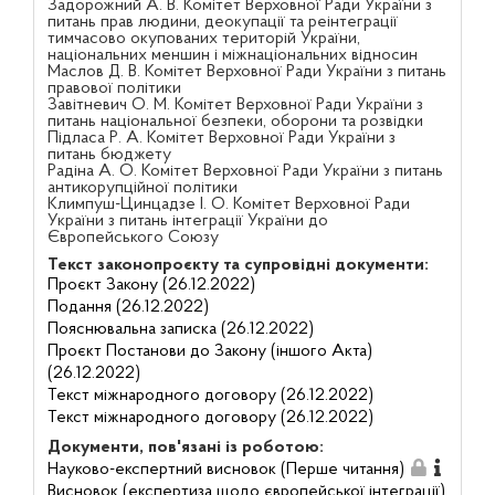
Задорожний А. В. Комітет Верховної Ради України з
питань прав людини, деокупації та реінтеграції
тимчасово окупованих територій України,
національних меншин і міжнаціональних відносин
Маслов Д. В. Комітет Верховної Ради України з питань
правової політики
Завітневич О. М. Комітет Верховної Ради України з
питань національної безпеки, оборони та розвідки
Підласа Р. А. Комітет Верховної Ради України з
питань бюджету
Радіна А. О. Комітет Верховної Ради України з питань
антикорупційної політики
Климпуш-Цинцадзе І. О. Комітет Верховної Ради
України з питань інтеграції України до
Європейського Союзу
Текст законопроєкту та супровідні документи:
Проєкт Закону (26.12.2022)
Подання (26.12.2022)
Пояснювальна записка (26.12.2022)
Проєкт Постанови до Закону (іншого Акта)
(26.12.2022)
Текст міжнародного договору (26.12.2022)
Текст міжнародного договору (26.12.2022)
Документи, пов'язані із роботою:
Науково-експертний висновок (Перше читання)
Висновок (експертиза щодо європейської інтеграції)