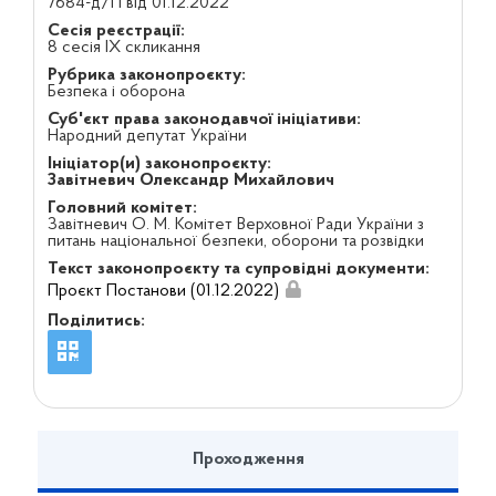
7684-д/П від 01.12.2022
Сесія реєстрації:
8 сесія IX скликання
Рубрика законопроєкту:
Безпека і оборона
Суб'єкт права законодавчої ініціативи:
Народний депутат України
Ініціатор(и) законопроєкту:
Завітневич Олександр Михайлович
Головний комітет:
Завітневич О. М. Комітет Верховної Ради України з
питань національної безпеки, оборони та розвідки
Текст законопроєкту та супровідні документи:
Проєкт Постанови (01.12.2022)
Поділитись:
Проходження