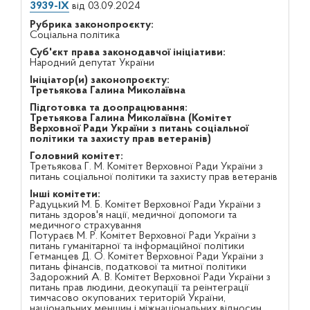
3939-IX
від 03.09.2024
Рубрика законопроєкту:
Соціальна політика
Суб'єкт права законодавчої ініціативи:
Народний депутат України
Ініціатор(и) законопроєкту:
Третьякова Галина Миколаївна
Підготовка та доопрацювання:
Третьякова Галина Миколаївна (Комітет
Верховної Ради України з питань соціальної
політики та захисту прав ветеранів)
Головний комітет:
Третьякова Г. М. Комітет Верховної Ради України з
питань соціальної політики та захисту прав ветеранів
Інші комітети:
Радуцький М. Б. Комітет Верховної Ради України з
питань здоров'я нації, медичної допомоги та
медичного страхування
Потураєв М. Р. Комітет Верховної Ради України з
питань гуманітарної та інформаційної політики
Гетманцев Д. О. Комітет Верховної Ради України з
питань фінансів, податкової та митної політики
Задорожний А. В. Комітет Верховної Ради України з
питань прав людини, деокупації та реінтеграції
тимчасово окупованих територій України,
національних меншин і міжнаціональних відносин