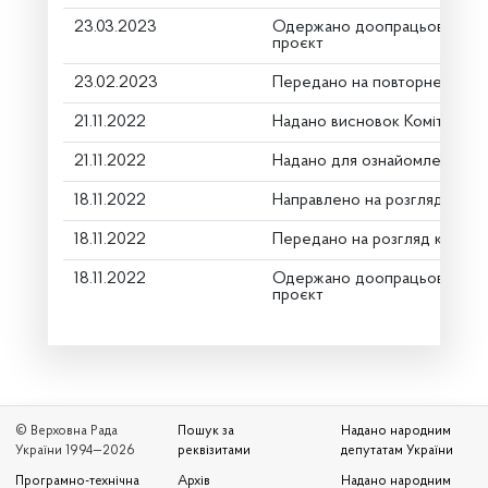
23.03.2023
Одержано доопрацьований 
проєкт
23.02.2023
Передано на повторне перш
21.11.2022
Надано висновок Комітету п
21.11.2022
Надано для ознайомлення
18.11.2022
Направлено на розгляд Комі
18.11.2022
Передано на розгляд керівн
18.11.2022
Одержано доопрацьований 
проєкт
© Верховна Рада
Пошук за
Надано народним
України 1994—2026
реквізитами
депутатам України
Програмно-технічна
Архів
Надано народним