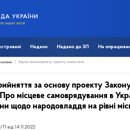
АДА УКРАЇНИ
и інших актів
єстровані
Надано
Надано до ЗП
На опрацюван
Картка законопроєкту, проєкту іншого акта
візитами
рийняття за основу проекту Закону
«Про місцеве самоврядування в Укра
їни щодо народовладдя на рівні мі
П від 14.11.2022