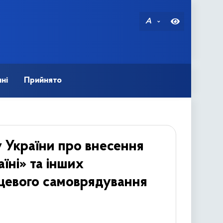
A
ні
Прийнято
 України про внесення
їні» та інших
сцевого самоврядування