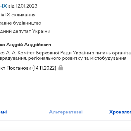
-IX
від 12.01.2023
сія IX скликання
авне будівництво
дний депутат України
ко Андрій Андрійович
ко А. А. Комітет Верховної Ради України з питань організа
врядування, регіонального розвитку та містобудування
кт Постанови (14.11.2022)
зані
Альтернативні
Хронолог