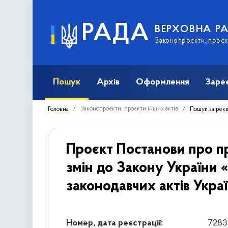
РАДА
ВЕРХОВНА Р
Законопроєкти, проєкт
Пошук
Архів
Оформлення
Заре
Законопроєкти, проєкти інших актів
Головна
Пошук за рек
Проєкт Постанови про п
змін до Закону України 
законодавчих актів Укра
Номер, дата реєстрації:
7283/