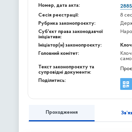
Номер, дата акта:
2885
Сесія реєстрації:
8 се
Рубрика законопроєкту:
Держ
Суб'єкт права законодавчої
Наро
ініціативи:
Ініціатор(и) законопроєкту:
Клоч
Головний комітет:
Клоч
само
Текст законопроєкту та
Проє
супровідні документи:
Поділитись:
Проходження
Зв’я