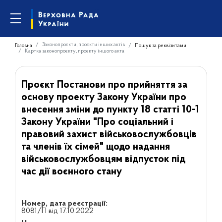
Законопроєкти, проєкти інших актів
Головна
Пошук за реквізитами
Картка законопроєкту, проєкту іншого акта
Проєкт Постанови про прийняття за
основу проекту Закону України про
внесення зміни до пункту 18 статті 10-1
Закону України "Про соціальний і
правовий захист військовослужбовців
та членів їх сімей" щодо надання
військовослужбовцям відпусток під
час дії воєнного стану
Номер, дата реєстрації:
8081/П від 17.10.2022