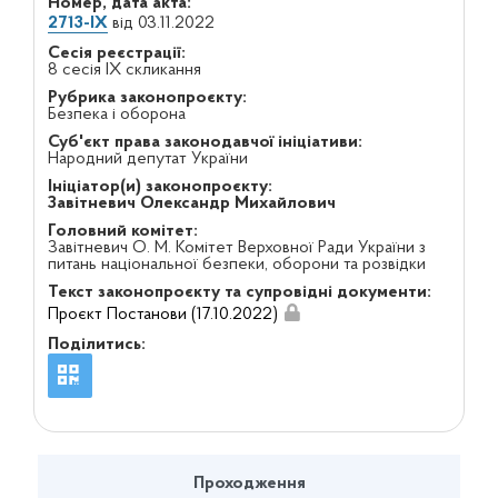
Номер, дата акта:
2713-IX
від 03.11.2022
Сесія реєстрації:
8 сесія IX скликання
Рубрика законопроєкту:
Безпека і оборона
Суб'єкт права законодавчої ініціативи:
Народний депутат України
Ініціатор(и) законопроєкту:
Завітневич Олександр Михайлович
Головний комітет:
Завітневич О. М. Комітет Верховної Ради України з
питань національної безпеки, оборони та розвідки
Текст законопроєкту та супровідні документи:
Проєкт Постанови (17.10.2022)
Поділитись:
Проходження