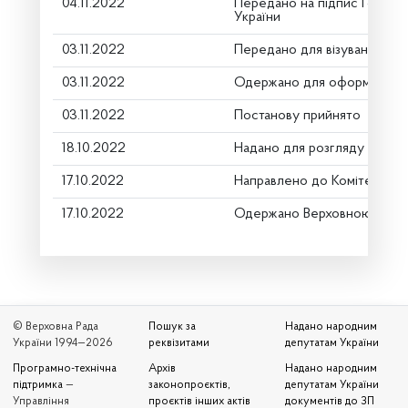
04.11.2022
Передано на підпис Голові 
України
03.11.2022
Передано для візування в г
03.11.2022
Одержано для оформлення
03.11.2022
Постанову прийнято
18.10.2022
Надано для розгляду
17.10.2022
Направлено до Комітету
17.10.2022
Одержано Верховною Радо
© Верховна Рада
Пошук за
Надано народним
України 1994—2026
реквізитами
депутатам України
Програмно-технічна
Архів
Надано народним
підтримка
—
законопроєктів,
депутатам України
Управління
проєктів інших актів
документів до ЗП