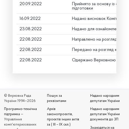
20.09.2022
Прийнято за основу із скороч
підготовки
16.09.2022
Надано висновок Комітету п
23.08.2022
Надано для ознайомлення
22.08.2022
Направлено на розгляд Комі
22.08.2022
Передано на розгляд керівн
22.08.2022
Одержано Верховною Радою
© Верховна Рада
Пошук за
Надано народним
України 1994—2026
реквізитами
депутатам України
Програмно-технічна
Архів
Надано народним
підтримка
—
законопроєктів,
депутатам України
Управління
проєктів інших актів
документів до ЗП
комп'ютеризованих
за ( III – IX скл.)
Знаходяться на