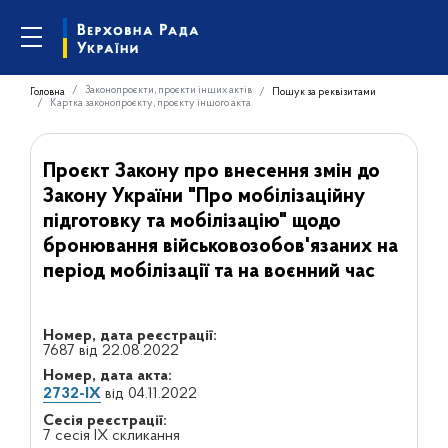
Законопроєкти, проєкти інших актів
Головна
Пошук за реквізитами
Картка законопроєкту, проєкту іншого акта
Проєкт Закону про внесення змін до
Закону України "Про мобілізаційну
підготовку та мобілізацію" щодо
бронювання військовозобов'язаних на
період мобілізації та на воєнний час
Номер, дата реєстрації:
7687 від 22.08.2022
Номер, дата акта:
2732-IX
від 04.11.2022
Сесія реєстрації:
7 сесія IX скликання