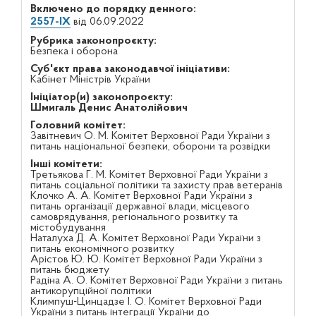
Включено до порядку денного:
2557-IX
від 06.09.2022
Рубрика законопроєкту:
Безпека і оборона
Суб'єкт права законодавчої ініціативи:
Кабінет Міністрів України
Ініціатор(и) законопроєкту:
Шмигаль Денис Анатолійович
Головний комітет:
Завітневич О. М. Комітет Верховної Ради України з
питань національної безпеки, оборони та розвідки
Інші комітети:
Третьякова Г. М. Комітет Верховної Ради України з
питань соціальної політики та захисту прав ветеранів
Клочко А. А. Комітет Верховної Ради України з
питань організації державної влади, місцевого
самоврядування, регіонального розвитку та
містобудування
Наталуха Д. А. Комітет Верховної Ради України з
питань економічного розвитку
Арістов Ю. Ю. Комітет Верховної Ради України з
питань бюджету
Радіна А. О. Комітет Верховної Ради України з питань
антикорупційної політики
Климпуш-Цинцадзе І. О. Комітет Верховної Ради
України з питань інтеграції України до