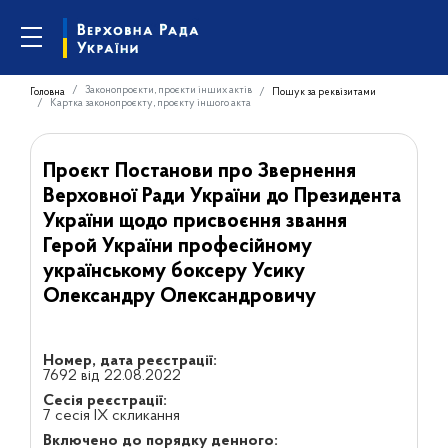
Законопроєкти, проєкти інших актів
Головна
Пошук за реквізитами
Картка законопроєкту, проєкту іншого акта
Проєкт Постанови про Звернення
Верховної Ради України до Президента
України щодо присвоєння звання
Герой України професійному
українському боксеру Усику
Олександру Олександровичу
Номер, дата реєстрації:
7692 від 22.08.2022
Сесія реєстрації:
7 сесія IX скликання
Включено до порядку денного: