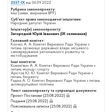
2557-IX
від 06.09.2022
Рубрика законопроєкту:
Інші (заяви, звернення ВРУ)
Суб'єкт права законодавчої ініціативи:
Народний депутат України
Ініціатор(и) законопроєкту:
Загородній Юрій Іванович (IX скликання)
Головний комітет:
Клочко А. А. Комітет Верховної Ради України з
питань організації державної влади, місцевого
самоврядування, регіонального розвитку та
містобудування
Інші комітети:
Кожем'якін А. А. Комітет Верховної Ради України з
питань молоді і спорту
Арістов Ю. Ю. Комітет Верховної Ради України з
питань бюджету
Радіна А. О. Комітет Верховної Ради України з питань
антикорупційної політики
Текст законопроєкту та супровідні документи:
Проєкт Постанови (23.08.2022)
Подання (23.08.2022)
Пояснювальна записка (23.08.2022)