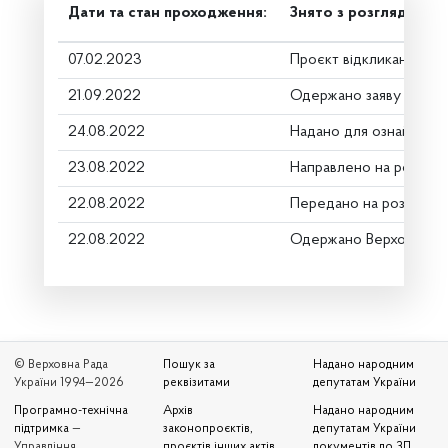
Дати та стан проходження:
Знято з розгляду
07.02.2023
Проєкт відкликано
21.09.2022
Одержано заяву про ві
24.08.2022
Надано для ознайомле
23.08.2022
Направлено на розгляд
22.08.2022
Передано на розгляд к
22.08.2022
Одержано Верховною 
© Верховна Рада
Пошук за
Надано народним
України 1994—2026
реквізитами
депутатам України
Програмно-технічна
Архів
Надано народним
підтримка
—
законопроєктів,
депутатам України
Управління
проєктів інших актів
документів до ЗП