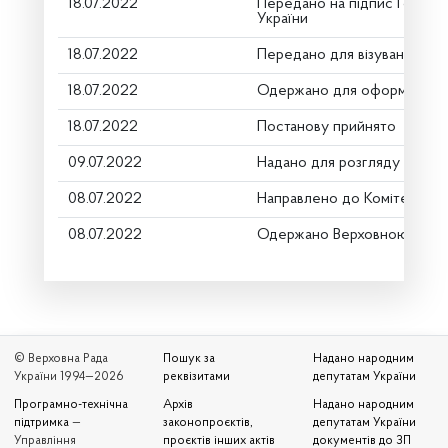
18.07.2022
Передано на підпис Голові 
України
18.07.2022
Передано для візування в г
18.07.2022
Одержано для оформлення
18.07.2022
Постанову прийнято
09.07.2022
Надано для розгляду
08.07.2022
Направлено до Комітету
08.07.2022
Одержано Верховною Радо
© Верховна Рада
Пошук за
Надано народним
України 1994—2026
реквізитами
депутатам України
Програмно-технічна
Архів
Надано народним
підтримка
—
законопроєктів,
депутатам України
Управління
проєктів інших актів
документів до ЗП