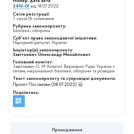
Номер, дата акта:
2410-IX
від 18.07.2022
Сесія реєстрації:
7 сесія IX скликання
Рубрика законопроєкту:
Безпека і оборона
Суб'єкт права законодавчої ініціативи:
Народний депутат України
Ініціатор(и) законопроєкту:
Завітневич Олександр Михайлович
Головний комітет:
Завітневич О. М. Комітет Верховної Ради України з
питань національної безпеки, оборони та розвідки
Текст законопроєкту та супровідні документи:
Проєкт Постанови (08.07.2022)
Поділитись:
Проходження