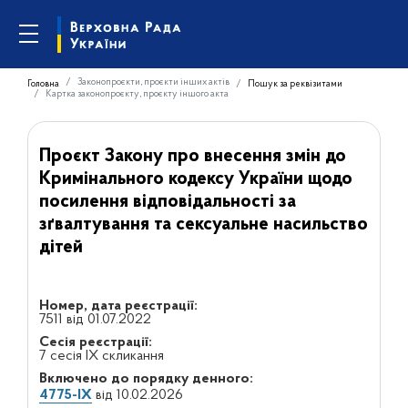
Законопроєкти, проєкти інших актів
Головна
Пошук за реквізитами
Картка законопроєкту, проєкту іншого акта
Проєкт Закону про внесення змін до
Кримінального кодексу України щодо
посилення відповідальності за
зґвалтування та сексуальне насильство
дітей
Номер, дата реєстрації:
7511 від 01.07.2022
Сесія реєстрації:
7 сесія IX скликання
Включено до порядку денного:
4775-IX
від 10.02.2026