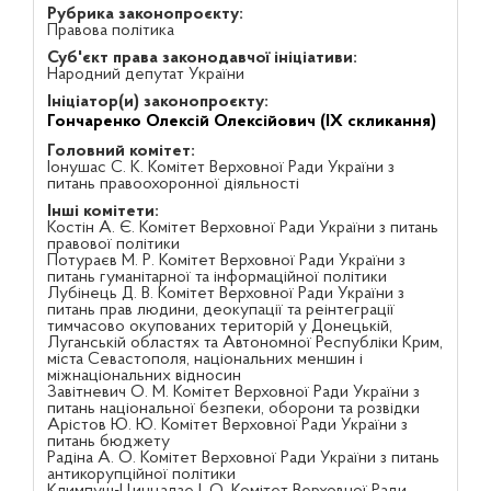
Рубрика законопроєкту:
Правова політика
Суб'єкт права законодавчої ініціативи:
Народний депутат України
Ініціатор(и) законопроєкту:
Гончаренко Олексій Олексійович (IX скликання)
Головний комітет:
Іонушас С. К. Комітет Верховної Ради України з
питань правоохоронної діяльності
Інші комітети:
Костін А. Є. Комітет Верховної Ради України з питань
правової політики
Потураєв М. Р. Комітет Верховної Ради України з
питань гуманітарної та інформаційної політики
Лубінець Д. В. Комітет Верховної Ради України з
питань прав людини, деокупації та реінтеграції
тимчасово окупованих територій у Донецькій,
Луганській областях та Автономної Республіки Крим,
міста Севастополя, національних меншин і
міжнаціональних відносин
Завітневич О. М. Комітет Верховної Ради України з
питань національної безпеки, оборони та розвідки
Арістов Ю. Ю. Комітет Верховної Ради України з
питань бюджету
Радіна А. О. Комітет Верховної Ради України з питань
антикорупційної політики