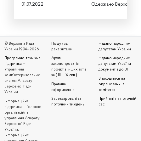
01.07.2022
Одержано Верховною 
© Верховна Рада
Пошук за
Надано народним
України 1994—2026
реквізитами
депутатам України
Програмно-технічна
Архів
Надано народним
підтримка
—
законопроєктів,
депутатам України
Управління
проєктів інших актів
документів до ЗП
комп'ютеризованих
за ( III – IX скл.)
Знаходяться на
систем Апарату
Правила
опрацюванні в
Верховної Ради
оформлення
комітетах
України
Зареєстровані за
Прийняті на поточній
Iнформаційна
поточний тиждень
сесії
підтримка — Головне
організаційне
управління Апарату
Верховної Ради
України,
Інформаційне
управління Апарату