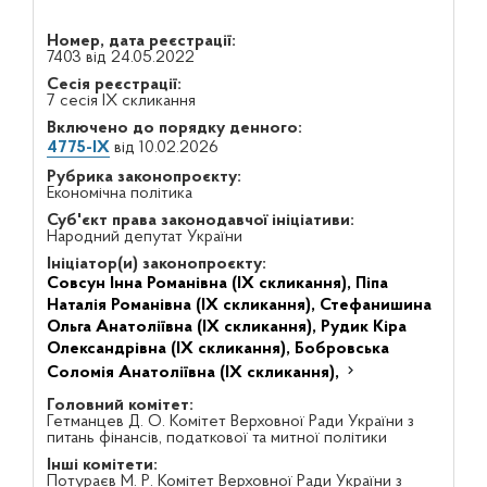
Номер, дата реєстрації:
7403 від 24.05.2022
Сесія реєстрації:
7 сесія IX скликання
Включено до порядку денного:
4775-IX
від 10.02.2026
Рубрика законопроєкту:
Економічна політика
Суб'єкт права законодавчої ініціативи:
Народний депутат України
Ініціатор(и) законопроєкту:
Совсун Інна Романівна (IX скликання),
Піпа
Наталія Романівна (IX скликання),
Стефанишина
Ольга Анатоліївна (IX скликання),
Рудик Кіра
Олександрівна (IX скликання),
Бобровська
Соломія Анатоліївна (IX скликання),
Головний комітет:
Гетманцев Д. О. Комітет Верховної Ради України з
питань фінансів, податкової та митної політики
Інші комітети:
Потураєв М. Р. Комітет Верховної Ради України з