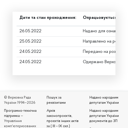
Дати та стан проходження:
Опрацьовується в ком
26.05.2022
Надано для ознайомле
25.05.2022
Направлено на розгляд
24.05.2022
Передано на розгляд к
24.05.2022
Одержано Верховною 
© Верховна Рада
Пошук за
Надано народним
України 1994—2026
реквізитами
депутатам України
Програмно-технічна
Архів
Надано народним
підтримка
—
законопроєктів,
депутатам України
Управління
проєктів інших актів
документів до ЗП
комп'ютеризованих
за ( III – IX скл.)