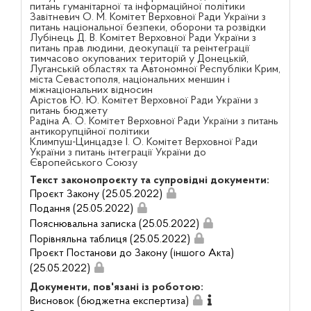
питань гуманітарної та інформаційної політики
Завітневич О. М. Комітет Верховної Ради України з
питань національної безпеки, оборони та розвідки
Лубінець Д. В. Комітет Верховної Ради України з
питань прав людини, деокупації та реінтеграції
тимчасово окупованих територій у Донецькій,
Луганській областях та Автономної Республіки Крим,
міста Севастополя, національних меншин і
міжнаціональних відносин
Арістов Ю. Ю. Комітет Верховної Ради України з
питань бюджету
Радіна А. О. Комітет Верховної Ради України з питань
антикорупційної політики
Климпуш-Цинцадзе І. О. Комітет Верховної Ради
України з питань інтеграції України до
Європейського Союзу
Текст законопроєкту та супровідні документи:
Проєкт Закону (25.05.2022)
Подання (25.05.2022)
Пояснювальна записка (25.05.2022)
Порівняльна таблиця (25.05.2022)
Проєкт Постанови до Закону (іншого Акта)
(25.05.2022)
Документи, пов'язані із роботою:
Висновок (бюджетна експертиза)