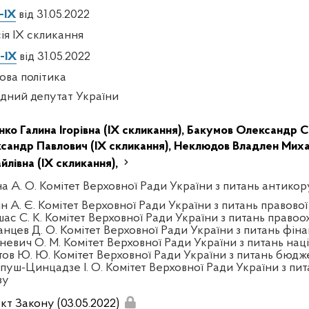
-IX
від 31.05.2022
сія IX скликання
-IX
від 31.05.2022
ова політика
дний депутат України
нко Галина Ігорівна (IX скликання),
Бакумов Олександр Се
сандр Павлович (IX скликання),
Неклюдов Владлен Михай
йлівна (IX скликання),
на А. О. Комітет Верховної Ради України з питань антикор
ін А. Є. Комітет Верховної Ради України з питань правової
шас С. К. Комітет Верховної Ради України з питань правоо
анцев Д. О. Комітет Верховної Ради України з питань фінан
тневич О. М. Комітет Верховної Ради України з питань нац
тов Ю. Ю. Комітет Верховної Ради України з питань бюдж
пуш-Цинцадзе І. О. Комітет Верховної Ради України з пит
зу
кт Закону (03.05.2022)