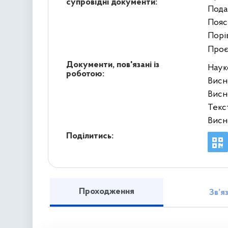
супровідні документи:
Пода
Пояс
Порі
Проє
Документи, пов'язані із
Наук
роботою:
Висн
Висн
Текс
Висн
Поділитись:
Проходження
Зв’я