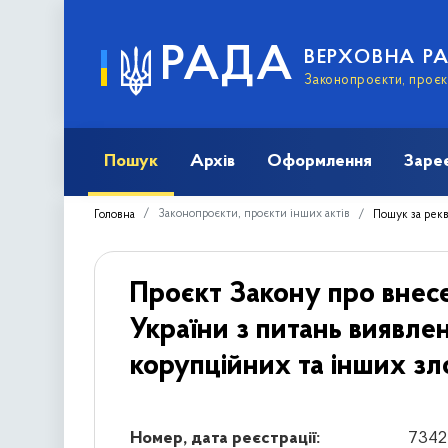
РАДА
ВЕРХОВНА Р
Законопроєкти, проєкт
Пошук
Архів
Оформлення
Заре
Законопроєкти, проєкти інших актів
Головна
Пошук за рек
Проєкт Закону про внесе
України з питань виявле
корупційних та інших зло
Номер, дата реєстрації:
7342 