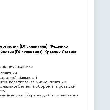
ргійович (IX скликання),
Федієнко
лович (IX скликання),
Кравчук Євгенія
упційної політики
 політики
хоронної діяльності
сів, податкової та митної політики
іональної безпеки, оборони та розвідки
ету
ань інтеграції України до Європейського