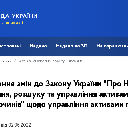
АДА УКРАЇНИ
и інших актів
єстровані
Надано
Надано до ЗП
На опрацюван
Картка законопроєкту, проєкту іншого акта
візитами
ння змін до Закону України "Про Н
ння, розшуку та управління актива
чинів" щодо управління активами п
від 02.05.2022