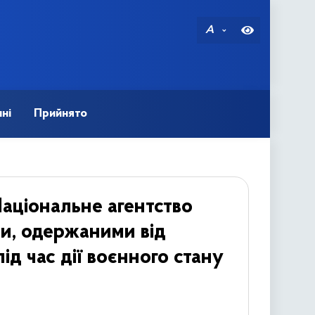
A
ні
Прийнято
аціональне агентство
ми, одержаними від
ід час дії воєнного стану