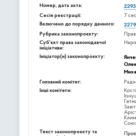
Номер, дата акта:
2293
Сесія реєстрації:
7 се
Включено до порядку денного:
2279
Рубрика законопроєкту:
Прав
Суб'єкт права законодавчої
Наро
ініціативи:
Ініціатор(и) законопроєкту:
Янче
Олек
Миха
Головний комітет:
Раді
Інші комітети:
Кост
Іону
Гетм
Заві
Аріс
Клим
Сою
Текст законопроєкту та
Проє