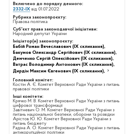
Включено до порядку денного:
2332-IX
від 01.07.2022
Рубрика законопроєкту:
Правова політика
Суб'єкт права законодавчої ініціативи:
Народний депутат України
Ініціатор(и) законопроєкту:
Бабій Роман Вячеславович (IX скликання),
Бакумов Олександр Сергійович (IX скликання),
Демченко Сергій Олексійович (IX скликання),
Ватрас Володимир Антонович (IX скликання),
Дирдін Максим Євгенович (IX скликання),
Головний комітет:
Костін А. Є. Комітет Верховної Ради України з питань
правової політики
Інші комітети:
Крячко М. В. Комітет Верховної Ради України з питань
цифрової трансформації
Завітневич О. М. Комітет Верховної Ради України з
питань національної безпеки, оборони та розвідки
Арістов Ю. Ю. Комітет Верховної Ради України з
питань бюджету
Радіна А. О. Комітет Верховної Ради України з питань
антикорупційної політики