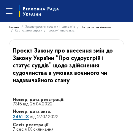
Законопроєкти, проєкти інших актів
Головна
Пошук за реквізитами
Картка законопроєкту, проєкту іншого акта
Проєкт Закону про внесення змін до
Закону України “Про судоустрій і
статус суддів” щодо здійснення
судочинства в умовах воєнного чи
надзвичайного стану
Номер, дата реєстрації:
7315 від 26.04.2022
Номер, дата акта:
2461-IX
від 27.07.2022
Сесія реєстрації:
7 сесія IX скликання