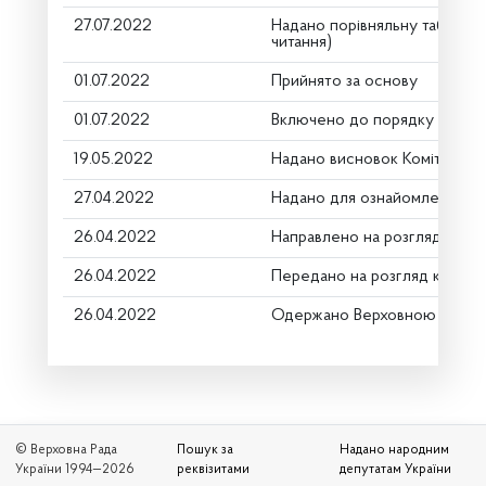
27.07.2022
Надано порівняльну таблицю
читання)
01.07.2022
Прийнято за основу
01.07.2022
Включено до порядку денно
19.05.2022
Надано висновок Комітету п
27.04.2022
Надано для ознайомлення
26.04.2022
Направлено на розгляд Комі
26.04.2022
Передано на розгляд керівн
26.04.2022
Одержано Верховною Радою
© Верховна Рада
Пошук за
Надано народним
України 1994—2026
реквізитами
депутатам України