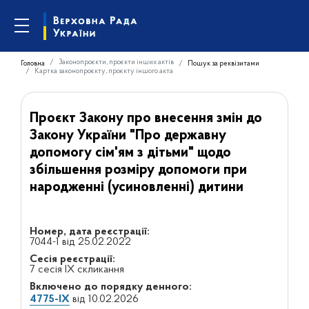
Законопроєкти, проєкти інших актів
Головна
Пошук за реквізитами
Картка законопроєкту, проєкту іншого акта
Проєкт Закону про внесення змін до
Закону України "Про державну
допомогу сім'ям з дітьми" щодо
збільшення розміру допомоги при
народженні (усиновленні) дитини
Номер, дата реєстрації:
7044-1 від 25.02.2022
Сесія реєстрації:
7 сесія IX скликання
Включено до порядку денного:
4775-IX
від 10.02.2026