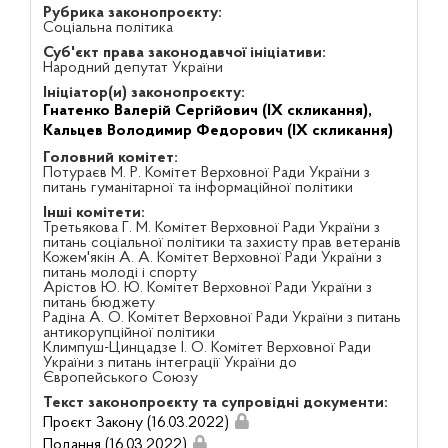
Рубрика законопроєкту:
Соціальна політика
Суб'єкт права законодавчої ініціативи:
Народний депутат України
Ініціатор(и) законопроєкту:
Гнатенко Валерій Сергійович (IX скликання),
Кальцев Володимир Федорович (IX скликання)
Головний комітет:
Потураєв М. Р. Комітет Верховної Ради України з
питань гуманітарної та інформаційної політики
Інші комітети:
Третьякова Г. М. Комітет Верховної Ради України з
питань соціальної політики та захисту прав ветеранів
Кожем'якін А. А. Комітет Верховної Ради України з
питань молоді і спорту
Арістов Ю. Ю. Комітет Верховної Ради України з
питань бюджету
Радіна А. О. Комітет Верховної Ради України з питань
антикорупційної політики
Климпуш-Цинцадзе І. О. Комітет Верховної Ради
України з питань інтеграції України до
Європейського Союзу
Текст законопроєкту та супровідні документи:
Проєкт Закону (16.03.2022)
Подання (16.03.2022)