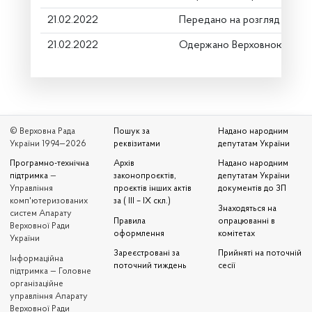
21.02.2022
Передано на розгляд керів
21.02.2022
Одержано Верховною Радо
© Верховна Рада
Пошук за
Надано народним
України 1994—2026
реквізитами
депутатам України
Програмно-технічна
Архів
Надано народним
підтримка
—
законопроєктів,
депутатам України
Управління
проєктів інших актів
документів до ЗП
комп'ютеризованих
за ( III – IX скл.)
Знаходяться на
систем Апарату
Правила
опрацюванні в
Верховної Ради
оформлення
комітетах
України
Зареєстровані за
Прийняті на поточній
Iнформаційна
поточний тиждень
сесії
підтримка — Головне
організаційне
управління Апарату
Верховної Ради