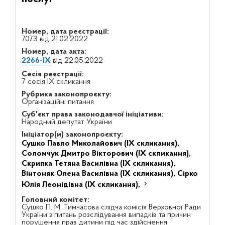
Номер, дата реєстрації:
7073 від 21.02.2022
Номер, дата акта:
2266-IX
від 22.05.2022
Сесія реєстрації:
7 сесія IX скликання
Рубрика законопроєкту:
Організаційні питання
Суб'єкт права законодавчої ініціативи:
Народний депутат України
Ініціатор(и) законопроєкту:
Сушко Павло Миколайович (IX скликання),
Соломчук Дмитро Вікторович (IX скликання),
Скрипка Тетяна Василівна (IX скликання),
Вінтоняк Олена Василівна (IX скликання),
Сірко
Юлія Леонідівна (IX скликання),
Головний комітет:
Сушко П. М. Тимчасова слідча комісія Верховної Ради
України з питань розслідування випадків та причин
порушення прав дитини під час здійснення