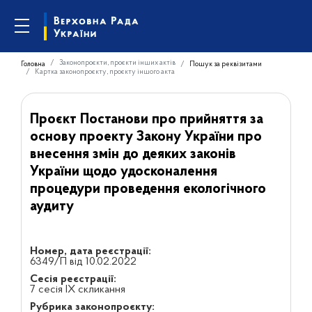
Законопроєкти, проєкти інших актів
Головна
Пошук за реквізитами
Картка законопроєкту, проєкту іншого акта
Проєкт Постанови про прийняття за
основу проекту Закону України про
внесення змін до деяких законів
України щодо удосконалення
процедури проведення екологічного
аудиту
Номер, дата реєстрації:
6349/П від 10.02.2022
Сесія реєстрації:
7 сесія IX скликання
Рубрика законопроєкту: