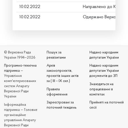
10.02.2022
Направлено до Коміте
10.02.2022
Одержано Верховною 
© Верховна Рада
Пошук за
Надано народним
України 1994—2026
реквізитами
депутатам України
Програмно-технічна
Архів
Надано народним
підтримка
—
законопроєктів,
депутатам України
Управління
проєктів інших актів
документів до ЗП
комп'ютеризованих
за ( III – IX скл.)
Знаходяться на
систем Апарату
Правила
опрацюванні в
Верховної Ради
оформлення
комітетах
України
Зареєстровані за
Прийняті на поточній
Iнформаційна
поточний тиждень
сесії
підтримка — Головне
організаційне
управління Апарату
Верховної Ради