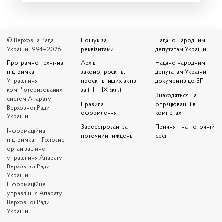
© Верховна Рада
Пошук за
Надано народним
України 1994—2026
реквізитами
депутатам України
Програмно-технічна
Архів
Надано народним
підтримка
—
законопроєктів,
депутатам України
Управління
проєктів інших актів
документів до ЗП
комп'ютеризованих
за ( III – IX скл.)
Знаходяться на
систем Апарату
Правила
опрацюванні в
Верховної Ради
оформлення
комітетах
України
Зареєстровані за
Прийняті на поточній
Iнформаційна
поточний тиждень
сесії
підтримка — Головне
організаційне
управління Апарату
Верховної Ради
України,
Інформаційне
управління Апарату
Верховної Ради
України