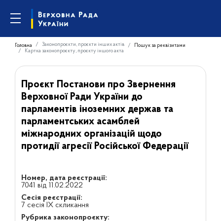
Законопроєкти, проєкти інших актів
Головна
Пошук за реквізитами
Картка законопроєкту, проєкту іншого акта
Проєкт Постанови про Звернення
Верховної Ради України до
парламентів іноземних держав та
парламентських асамблей
міжнародних організацій щодо
протидії агресії Російської Федерації
Номер, дата реєстрації:
7041 від 11.02.2022
Сесія реєстрації:
7 сесія IX скликання
Рубрика законопроєкту: