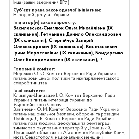
Інші (заяви, звернення ВРУ)
Суб'єкт права законодавчої ініціативи:
Народний депутат України
Ініціатор(и) законопроєкту:
Василевська-Смаглюк Ольга Михайлівна (IX
скликання),
Гетманцев Данило Олександрович
(IX скликання),
Стернійчук Валерій
Олександрович (IX скликання),
Констанкевич
Ірина Мирославівна (IX скликання),
Бондаренко
Олег Володимирович (IX скликання),
Головний комітет:
Мережко О. О. Комітет Верховної Ради України з
питань зовнішньої політики та міжпарламентського
співробітництва
Інші комітети:
Климпуш-Цинцадзе І. О. Комітет Верховної Ради
України з питань інтеграції України до
Європейського Союзу
Завітневич О. М. Комітет Верховної Ради України з
питань національної безпеки, оборони та розвідки
Лубінець Д. В. Комітет Верховної Ради України з
питань прав людини, деокупації та реінтеграції
тимчасово окупованих територій у Донецькій,
Луганській областях та Автономної Республіки Крим,
міста Севастополя, національних меншин і