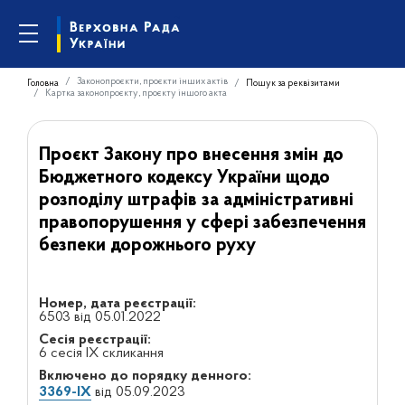
Законопроєкти, проєкти інших актів
Головна
Пошук за реквізитами
Картка законопроєкту, проєкту іншого акта
Проєкт Закону про внесення змін до
Бюджетного кодексу України щодо
розподілу штрафів за адміністративні
правопорушення у сфері забезпечення
безпеки дорожнього руху
Номер, дата реєстрації:
6503 від 05.01.2022
Сесія реєстрації:
6 сесія IX скликання
Включено до порядку денного:
3369-IX
від 05.09.2023