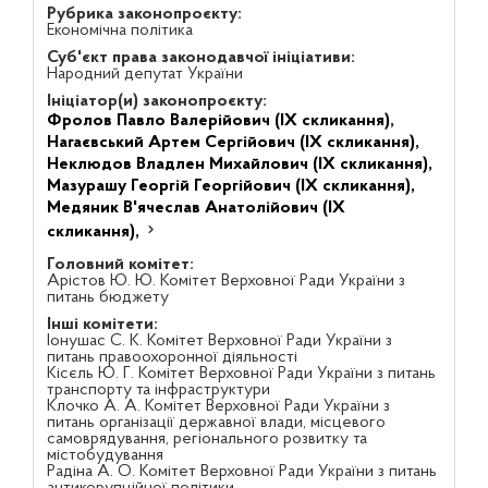
Рубрика законопроєкту:
Економічна політика
Суб'єкт права законодавчої ініціативи:
Народний депутат України
Ініціатор(и) законопроєкту:
Фролов Павло Валерійович (IX скликання),
Нагаєвський Артем Сергійович (IX скликання),
Неклюдов Владлен Михайлович (IX скликання),
Мазурашу Георгій Георгійович (IX скликання),
Медяник В'ячеслав Анатолійович (IX
скликання),
Головний комітет:
Арістов Ю. Ю. Комітет Верховної Ради України з
питань бюджету
Інші комітети:
Іонушас С. К. Комітет Верховної Ради України з
питань правоохоронної діяльності
Кісєль Ю. Г. Комітет Верховної Ради України з питань
транспорту та інфраструктури
Клочко А. А. Комітет Верховної Ради України з
питань організації державної влади, місцевого
самоврядування, регіонального розвитку та
містобудування
Радіна А. О. Комітет Верховної Ради України з питань
антикорупційної політики