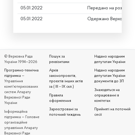
05.01.2022
Передано на розгляд к
05.01.2022
Одержано Верховною 
© Верховна Рада
Пошук за
Надано народним
України 1994—2026
реквізитами
депутатам України
Програмно-технічна
Архів
Надано народним
підтримка
—
законопроєктів,
депутатам України
Управління
проєктів інших актів
документів до ЗП
комп'ютеризованих
за ( III – IX скл.)
Знаходяться на
систем Апарату
Правила
опрацюванні в
Верховної Ради
оформлення
комітетах
України
Зареєстровані за
Прийняті на поточній
Iнформаційна
поточний тиждень
сесії
підтримка — Головне
організаційне
управління Апарату
Верховної Ради