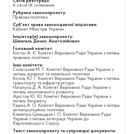
Сесія реєстрації:
6 сесія IX скликання
Рубрика законопроєкту:
Правова політика
Суб'єкт права законодавчої ініціативи:
Кабінет Міністрів України
Ініціатор(и) законопроєкту:
Шмигаль Денис Анатолійович
Головний комітет:
Костін А. Є. Комітет Верховної Ради України з питань
правової політики
Інші комітети:
Сольський М. Т. Комітет Верховної Ради України з
питань аграрної та земельної політики
Кісєль Ю. Г. Комітет Верховної Ради України з питань
транспорту та інфраструктури
Наталуха Д. А. Комітет Верховної Ради України з
питань економічного розвитку
Арістов Ю. Ю. Комітет Верховної Ради України з
питань бюджету
Радіна А. О. Комітет Верховної Ради України з питань
антикорупційної політики
Климпуш-Цинцадзе І. О. Комітет Верховної Ради
України з питань інтеграції України до
Європейського Союзу
Текст законопроєкту та супровідні документи: