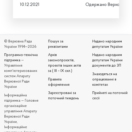
10.12.2021
Одержано Верховною 
© Верховна Рада
Пошук за
Надано народним
України 1994—2026
реквізитами
депутатам України
Програмно-технічна
Архів
Надано народним
підтримка
—
законопроєктів,
депутатам України
Управління
проєктів інших актів
документів до ЗП
комп'ютеризованих
за ( III – IX скл.)
Знаходяться на
систем Апарату
Правила
опрацюванні в
Верховної Ради
оформлення
комітетах
України
Зареєстровані за
Прийняті на поточній
Iнформаційна
поточний тиждень
сесії
підтримка — Головне
організаційне
управління Апарату
Верховної Ради
України,
Інформаційне