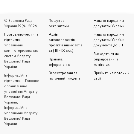
© Верховна Рада
Пошук за
Надано народним
України 1994—2026
реквізитами
депутатам України
Програмно-технічна
Архів
Надано народним
підтримка
—
законопроєктів,
депутатам України
Управління
проєктів інших актів
документів до ЗП
комп'ютеризованих
за ( III – IX скл.)
Знаходяться на
систем Апарату
Правила
опрацюванні в
Верховної Ради
оформлення
комітетах
України
Зареєстровані за
Прийняті на поточній
Iнформаційна
поточний тиждень
сесії
підтримка — Головне
організаційне
управління Апарату
Верховної Ради
України,
Інформаційне
управління Апарату
Верховної Ради
України