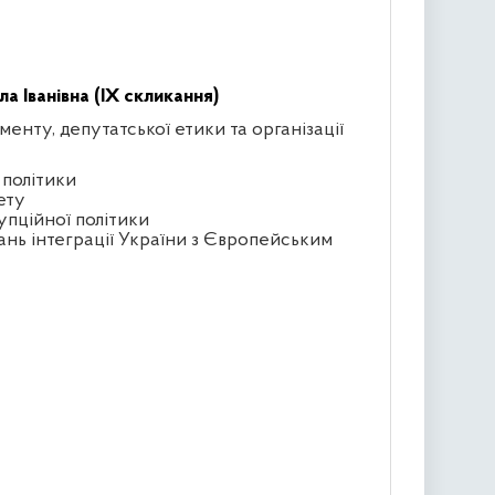
 Іванівна (IX скликання)
менту, депутатської етики та організації
 політики
ету
упційної політики
ань інтеграції України з Європейським