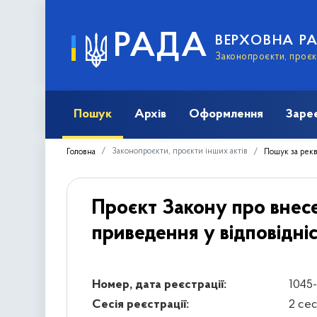
РАДА
ВЕРХОВНА Р
Законопроєкти, проєкт
Пошук
Архів
Оформлення
Заре
Законопроєкти, проєкти інших актів
Головна
Пошук за рек
Проєкт Закону про внесе
приведення у відповідніс
Номер, дата реєстрації:
1045-
Сесія реєстрації:
2 се