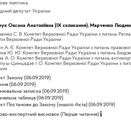
ова політика
дний депутат України
чук Оксана Анатоліївна (IX скликання),
Марченко Людмила
енко С. В. Комітет Верховної Ради України з питань Регла
ти Верховної Ради України
ін А. Є. Комітет Верховної Ради України з питань правової
тов Ю. Ю. Комітет Верховної Ради України з питань бюдж
на А. О. Комітет Верховної Ради України з питань антикор
пуш-Цинцадзе І. О. Комітет Верховної Ради України з пит
зом
кт Закону (06.09.2019)
ння (06.09.2019)
нювальна записка (06.09.2019)
вняльна таблиця (06.09.2019)
кт Постанови до Закону (іншого Акта) (06.09.2019)
ово-експертний висновок (Перше читання)