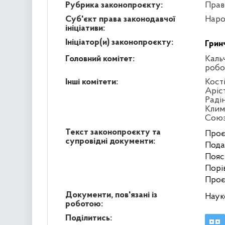
Рубрика законопроєкту:
Прав
Суб'єкт права законодавчої
Наро
ініціативи:
Ініціатор(и) законопроєкту:
Грин
Головний комітет:
Кальч
робо
Інші комітети:
Кост
Аріс
Раді
Клим
Сою
Текст законопроєкту та
Проє
супровідні документи:
Пода
Пояс
Порі
Проє
Документи, пов'язані із
Наук
роботою:
Поділитись: