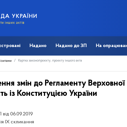
АДА УКРАЇНИ
и інших актів
єстровані
Надано
Надано до ЗП
На опрацюван
Картка законопроєкту, проєкту іншого акта
візитами
ння змін до Регламенту Верховної
ть із Конституцією України
1 від 06.09.2019
сія IX скликання