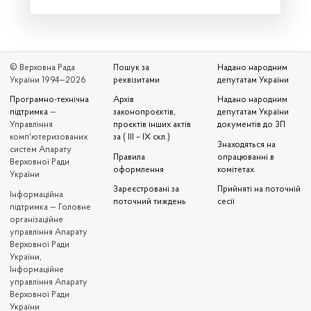
© Верховна Рада
Пошук за
Надано народним
України 1994—2026
реквізитами
депутатам України
Програмно-технічна
Архів
Надано народним
підтримка
—
законопроєктів,
депутатам України
Управління
проєктів інших актів
документів до ЗП
комп'ютеризованих
за ( III – IX скл.)
Знаходяться на
систем Апарату
Правила
опрацюванні в
Верховної Ради
оформлення
комітетах
України
Зареєстровані за
Прийняті на поточній
Iнформаційна
поточний тиждень
сесії
підтримка — Головне
організаційне
управління Апарату
Верховної Ради
України,
Інформаційне
управління Апарату
Верховної Ради
України