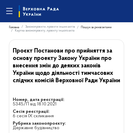
Законопроєкти, проєкти інших актів
Головна
Пошук за реквізитами
Картка законопроєкту, проєкту іншого акта
Проєкт Постанови про прийняття за
основу проекту Закону України про
внесення змін до деяких законів
України щодо діяльності тимчасових
слідчих комісій Верховної Ради України
Номер, дата реєстрації:
5345/П від 18.10.2021
Сесія реєстрації:
6 сесія IX скликання
Рубрика законопроєкту:
Державне будівництво