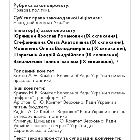
Рубрика законопроєкту:
Правова політика
Суб'єкт права законодавчої ініціативи:
Народний депутат України
Ініціатор(и) законопроєкту:
Юрчишин Ярослав Романович (IX скликання),
Стефанишина Ольга Анатоліївна (IX скликання),
Мошенець Олена Володимирівна (IX скликання),
Шараськін Андрій Андрійович (IX скликання),
Васильченко Галина Іванівна (IX скликання),
Головний комітет:
Костін А. Є. Комітет Верховної Ради України з питань
правової політики
Інші комітети:
Крячко М. В. Комітет Верховної Ради України з питань
цифрової трансформації
Арістов Ю. Ю. Комітет Верховної Ради України з
питань бюджету
Радіна А. О. Комітет Верховної Ради України з питань
антикорупційної політики
Климпуш-Цинцадзе І. О. Комітет Верховної Ради
України з питань інтеграції України до
Європейського Союзу
Текст законопроєкту та супровідні документи: