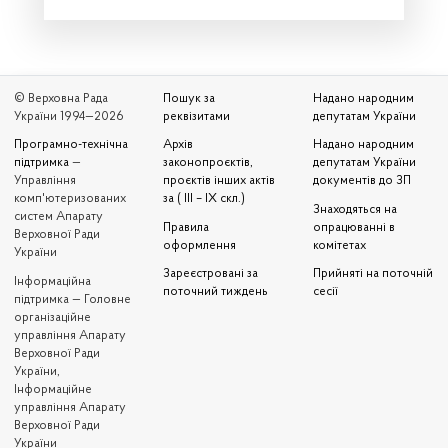
© Верховна Рада
Пошук за
Надано народним
України 1994—2026
реквізитами
депутатам України
Програмно-технічна
Архів
Надано народним
підтримка
—
законопроєктів,
депутатам України
Управління
проєктів інших актів
документів до ЗП
комп'ютеризованих
за ( III – IX скл.)
Знаходяться на
систем Апарату
Правила
опрацюванні в
Верховної Ради
оформлення
комітетах
України
Зареєстровані за
Прийняті на поточній
Iнформаційна
поточний тиждень
сесії
підтримка — Головне
організаційне
управління Апарату
Верховної Ради
України,
Інформаційне
управління Апарату
Верховної Ради
України