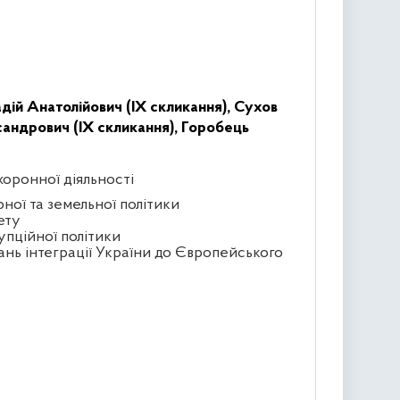
дій Анатолійович (IX скликання),
Сухов
андрович (IX скликання),
Горобець
хоронної діяльності
рної та земельної політики
ету
упційної політики
ань інтеграції України до Європейського