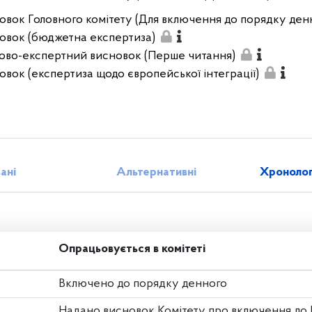
овок Головного комітету (Для включення до порядку ден
овок (бюджетна експертиза)
ово-експертний висновок (Перше читання)
овок (експертиза щодо європейської інтеграції)
зані
Альтернативні
Хронолог
Опрацьовується в комітеті
Включено до порядку денного
Надано висновок Комітету про включення до