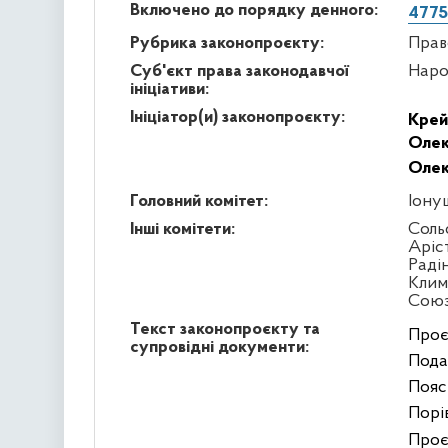
Включено до порядку денного:
4775
Рубрика законопроєкту:
Прав
Суб'єкт права законодавчої
Наро
ініціативи:
Ініціатор(и) законопроєкту:
Крей
Олек
Олек
Головний комітет:
Іону
Інші комітети:
Соль
Аріс
Раді
Клим
Сою
Текст законопроєкту та
Проє
супровідні документи:
Подан
Пояс
Порів
Проє