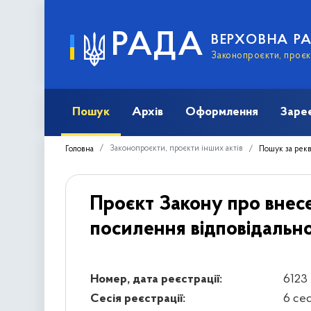
РАДА
ВЕРХОВНА Р
Законопроєкти, проєкт
Пошук
Архів
Оформлення
Заре
Законопроєкти, проєкти інших актів
Головна
Пошук за рек
Проєкт Закону про внес
посилення відповідально
Номер, дата реєстрації:
6123 
Сесія реєстрації:
6 се