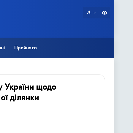
A
ні
Прийнято
у України щодо
ої ділянки