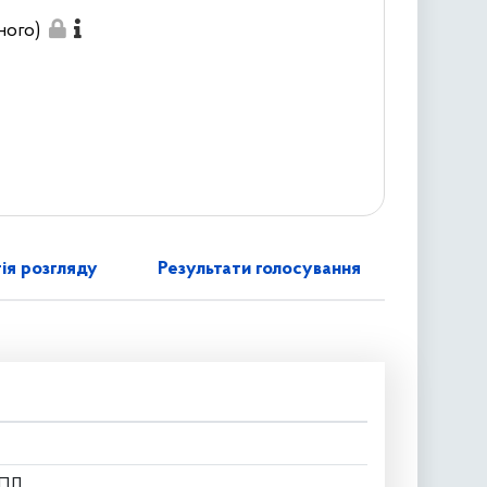
ного)
ія розгляду
Результати голосування
 ПД