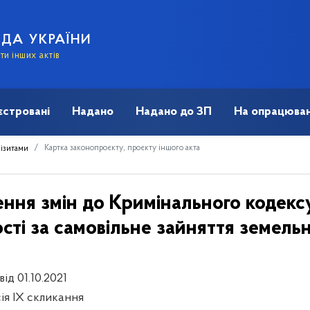
АДА УКРАЇНИ
и інших актів
єстровані
Надано
Надано до ЗП
На опрацюван
Картка законопроєкту, проєкту іншого акта
візитами
ення змін до Кримінального кодекс
сті за самовільне зайняття земельн
від 01.10.2021
сія IX скликання