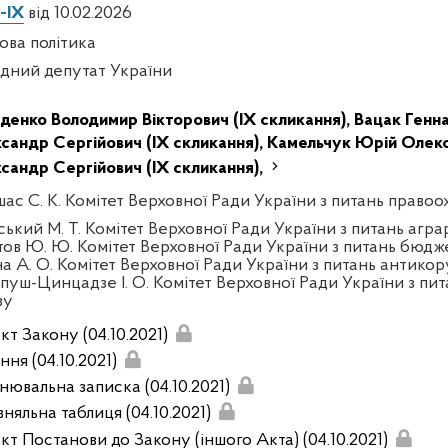
-IX
від 10.02.2026
ова політика
дний депутат України
денко Володимир Вікторович (IX скликання),
Вацак Генна
сандр Сергійович (IX скликання),
Камельчук Юрій Олекс
сандр Сергійович (IX скликання),
шас С. К. Комітет Верховної Ради України з питань правоо
ський М. Т. Комітет Верховної Ради України з питань агра
тов Ю. Ю. Комітет Верховної Ради України з питань бюдж
на А. О. Комітет Верховної Ради України з питань антикор
пуш-Цинцадзе І. О. Комітет Верховної Ради України з пит
зу
кт Закону (04.10.2021)
ня (04.10.2021)
нювальна записка (04.10.2021)
няльна таблиця (04.10.2021)
кт Постанови до Закону (іншого Акта) (04.10.2021)