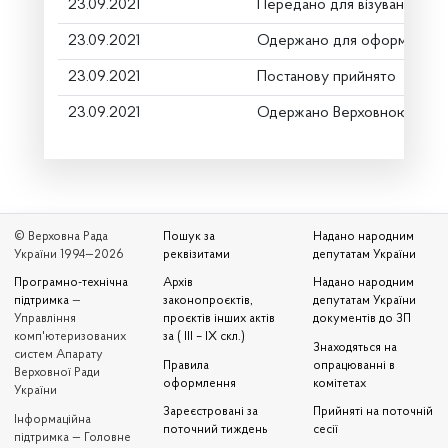
23.09.2021
Передано для візування в г
23.09.2021
Одержано для оформлення
23.09.2021
Постанову прийнято
23.09.2021
Одержано Верховною Радо
© Верховна Рада
Пошук за
Надано народним
України 1994—2026
реквізитами
депутатам України
Програмно-технічна
Архів
Надано народним
підтримка
—
законопроєктів,
депутатам України
Управління
проєктів інших актів
документів до ЗП
комп'ютеризованих
за ( III – IX скл.)
Знаходяться на
систем Апарату
Правила
опрацюванні в
Верховної Ради
оформлення
комітетах
України
Зареєстровані за
Прийняті на поточній
Iнформаційна
поточний тиждень
сесії
підтримка — Головне