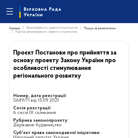
Законопроєкти, проєкти інших актів
Головна
Пошук за реквізитами
Картка законопроєкту, проєкту іншого акта
Проєкт Постанови про прийняття за
основу проекту Закону України про
особливості стимулювання
регіонального розвитку
Номер, дата реєстрації:
5649/П від 15.09.2021
Сесія реєстрації:
6 сесія IX скликання
Рубрика законопроєкту:
Державне будівництво
Суб'єкт права законодавчої ініціативи:
Народний депутат України