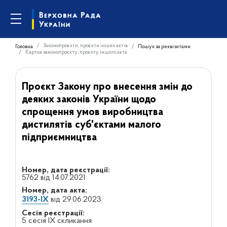
Законопроєкти, проєкти інших актів
Головна
Пошук за реквізитами
Картка законопроєкту, проєкту іншого акта
Проєкт Закону про внесення змін до
деяких законів України щодо
спрощення умов виробництва
дистилятів суб'єктами малого
підприємництва
Номер, дата реєстрації:
5762 від 14.07.2021
Номер, дата акта:
3193-IX
від 29.06.2023
Сесія реєстрації:
5 сесія IX скликання