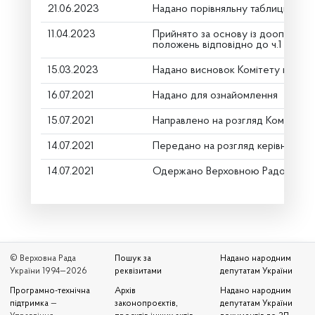
21.06.2023
Надано порівняльну таблицю (дру
11.04.2023
Прийнято за основу із доопрацю
положень відповідно до ч.1 ст.116
15.03.2023
Надано висновок Комітету про ро
16.07.2021
Надано для ознайомлення
15.07.2021
Направлено на розгляд Комітету
14.07.2021
Передано на розгляд керівництву
14.07.2021
Одержано Верховною Радою Укр
© Верховна Рада
Пошук за
Надано народним
України 1994—2026
реквізитами
депутатам України
Програмно-технічна
Архів
Надано народним
підтримка
—
законопроєктів,
депутатам України