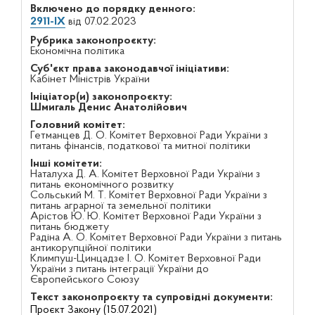
Включено до порядку денного:
2911-IX
від 07.02.2023
Рубрика законопроєкту:
Економічна політика
Суб'єкт права законодавчої ініціативи:
Кабінет Міністрів України
Ініціатор(и) законопроєкту:
Шмигаль Денис Анатолійович
Головний комітет:
Гетманцев Д. О. Комітет Верховної Ради України з
питань фінансів, податкової та митної політики
Інші комітети:
Наталуха Д. А. Комітет Верховної Ради України з
питань економічного розвитку
Сольський М. Т. Комітет Верховної Ради України з
питань аграрної та земельної політики
Арістов Ю. Ю. Комітет Верховної Ради України з
питань бюджету
Радіна А. О. Комітет Верховної Ради України з питань
антикорупційної політики
Климпуш-Цинцадзе І. О. Комітет Верховної Ради
України з питань інтеграції України до
Європейського Союзу
Текст законопроєкту та супровідні документи:
Проєкт Закону (15.07.2021)