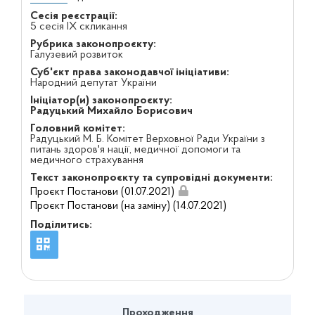
Сесія реєстрації:
5 сесія IX скликання
Рубрика законопроєкту:
Галузевий розвиток
Суб'єкт права законодавчої ініціативи:
Народний депутат України
Ініціатор(и) законопроєкту:
Радуцький Михайло Борисович
Головний комітет:
Радуцький М. Б. Комітет Верховної Ради України з
питань здоров'я нації, медичної допомоги та
медичного страхування
Текст законопроєкту та супровідні документи:
Проєкт Постанови (01.07.2021)
Проєкт Постанови (на заміну) (14.07.2021)
Поділитись:
Проходження