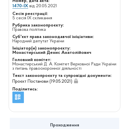
Номер, дата акта:
1470-ІХ
від 20.05.2021
Сесія реєстрації:
5 сесія IX скликання
Рубрика законопроєкту:
Правова політика
Суб'єкт права законодавчої ініціативи:
Народний депутат України
Ініціатор(и) законопроєкту:
Монастирський Денис Анатолійович
Головний комітет:
Монастирський Д. А. Комітет Верховної Ради України
з питань правоохоронної діяльності
Текст законопроєкту та супровідні документи:
Проєкт Постанови (19.05.2021)
Поділитись:
Проходження