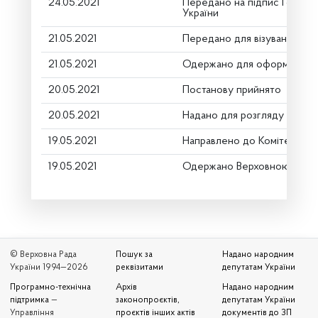
24.05.2021
Передано на підпис Голові 
України
21.05.2021
Передано для візування в г
21.05.2021
Одержано для оформлення
20.05.2021
Постанову прийнято
20.05.2021
Надано для розгляду
19.05.2021
Направлено до Комітету
19.05.2021
Одержано Верховною Радо
© Верховна Рада
Пошук за
Надано народним
України 1994—2026
реквізитами
депутатам України
Програмно-технічна
Архів
Надано народним
підтримка
—
законопроєктів,
депутатам України
Управління
проєктів інших актів
документів до ЗП