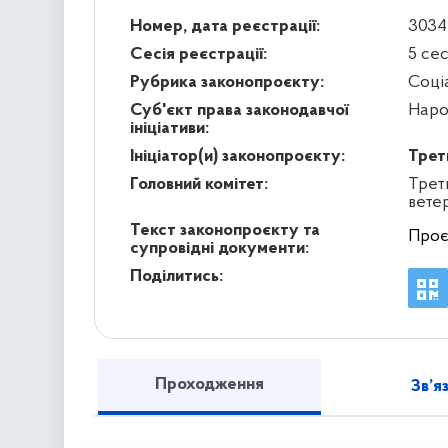
Номер, дата реєстрації:
3034/
Сесія реєстрації:
5 се
Рубрика законопроєкту:
Соці
Суб'єкт права законодавчої
Наро
ініціативи:
Ініціатор(и) законопроєкту:
Трет
Головний комітет:
Треть
вете
Текст законопроєкту та
Проє
супровідні документи:
Поділитись:
Проходження
Зв’я