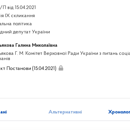
П від 15.04.2021
сія IX скликання
альна політика
дний депутат України
ьякова Галина Миколаївна
якова Г. М. Комітет Верховної Ради України з питань соці
ранів
кт Постанови (15.04.2021)
зані
Альтернативні
Хронолог