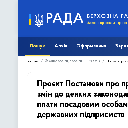
РАДА
ВЕРХОВНА Р
Законопроєкти, проєкт
Пошук
Архів
Оформлення
Заре
Законопроєкти, проєкти інших актів
Головна
Пошук за рек
Проєкт Постанови про п
змін до деяких законода
плати посадовим особам 
державних підприємств