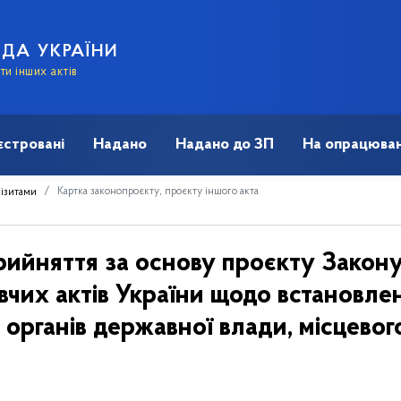
АДА УКРАЇНИ
и інших актів
єстровані
Надано
Надано до ЗП
На опрацюван
Картка законопроєкту, проєкту іншого акта
візитами
рийняття за основу проєкту Закону
вчих актів України щодо встановлен
органів державної влади, місцевог