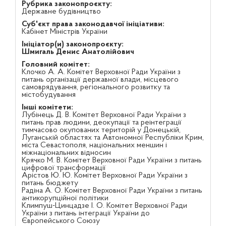
Рубрика законопроєкту:
Державне будівництво
Суб'єкт права законодавчої ініціативи:
Кабінет Міністрів України
Ініціатор(и) законопроєкту:
Шмигаль Денис Анатолійович
Головний комітет:
Клочко А. А. Комітет Верховної Ради України з
питань організації державної влади, місцевого
самоврядування, регіонального розвитку та
містобудування
Інші комітети:
Лубінець Д. В. Комітет Верховної Ради України з
питань прав людини, деокупації та реінтеграції
тимчасово окупованих територій у Донецькій,
Луганській областях та Автономної Республіки Крим,
міста Севастополя, національних меншин і
міжнаціональних відносин
Крячко М. В. Комітет Верховної Ради України з питань
цифрової трансформації
Арістов Ю. Ю. Комітет Верховної Ради України з
питань бюджету
Радіна А. О. Комітет Верховної Ради України з питань
антикорупційної політики
Климпуш-Цинцадзе І. О. Комітет Верховної Ради
України з питань інтеграції України до
Європейського Союзу