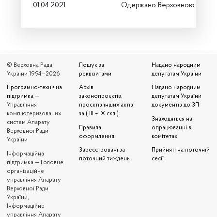
01.04.2021
Одержано Верховною Радою
© Верховна Рада
Пошук за
Надано народним
України 1994—2026
реквізитами
депутатам України
Програмно-технічна
Архів
Надано народним
підтримка
—
законопроєктів,
депутатам України
Управління
проєктів інших актів
документів до ЗП
комп'ютеризованих
за ( III – IX скл.)
Знаходяться на
систем Апарату
Правила
опрацюванні в
Верховної Ради
оформлення
комітетах
України
Зареєстровані за
Прийняті на поточній
Iнформаційна
поточний тиждень
сесії
підтримка — Головне
організаційне
управління Апарату
Верховної Ради
України,
Інформаційне
управління Апарату