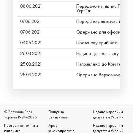
08.06.2021
Передано на підпис Голові 
України
07.06.2021
Передано для візування в г
07.06.2021
Одержано для оформлення
03.06.2021
Постанову прийнято
26.03.2021
Надано для розгляду
25.03.2021
Направлено до Комітету
25.03.2021
Одержано Верховною Радо
© Верховна Рада
Пошук за
Надано народним
України 1994—2026
реквізитами
депутатам України
Програмно-технічна
Архів
Надано народним
підтримка
—
законопроєктів,
депутатам України