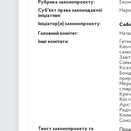
Рубрика законопроєкту:
Екон
Суб'єкт права законодавчої
Наро
ініціативи:
Ініціатор(и) законопроєкту:
Собо
Головний комітет:
Ната
Інші комітети:
Гетм
Клоч
само
Заві
Соль
Кісє
Бонд
прир
Мере
спів
Кряч
Кост
Аріс
Раді
Клим
Сою
Текст законопроєкту та
Проє