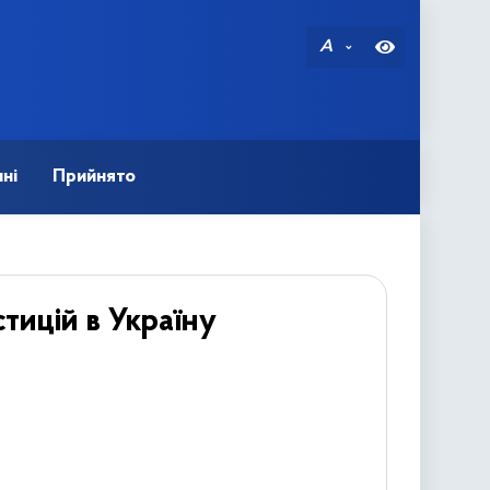
A
ні
Прийнято
тицій в Україну