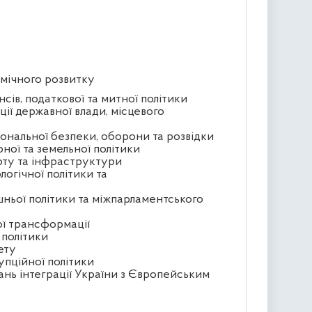
омічного розвитку
сів, податкової та митної політики
ції державної влади, місцевого
іональної безпеки, оборони та розвідки
рної та земельної політики
орту та інфраструктури
логічної політики та
шньої політики та міжпарламентського
ої трансформації
 політики
ету
упційної політики
ань інтеграції України з Європейським