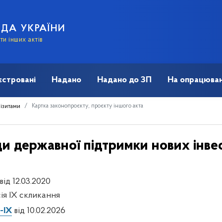
АДА УКРАЇНИ
и інших актів
єстровані
Надано
Надано до ЗП
На опрацюван
Картка законопроєкту, проєкту іншого акта
візитами
и державної підтримки нових інвес
від 12.03.2020
сія IX скликання
-IX
від 10.02.2026