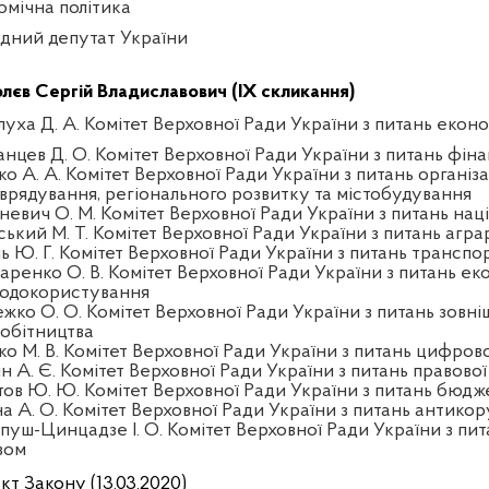
омічна політика
дний депутат України
лєв Сергій Владиславович (IX скликання)
луха Д. А. Комітет Верховної Ради України з питань екон
анцев Д. О. Комітет Верховної Ради України з питань фінан
ко А. А. Комітет Верховної Ради України з питань організа
врядування, регіонального розвитку та містобудування
тневич О. М. Комітет Верховної Ради України з питань нац
ський М. Т. Комітет Верховної Ради України з питань агра
ль Ю. Г. Комітет Верховної Ради України з питань трансп
аренко О. В. Комітет Верховної Ради України з питань еко
одокористування
жко О. О. Комітет Верховної Ради України з питань зовні
робітництва
ко М. В. Комітет Верховної Ради України з питань цифров
ін А. Є. Комітет Верховної Ради України з питань правової
тов Ю. Ю. Комітет Верховної Ради України з питань бюдж
на А. О. Комітет Верховної Ради України з питань антикор
пуш-Цинцадзе І. О. Комітет Верховної Ради України з пит
зом
кт Закону (13.03.2020)