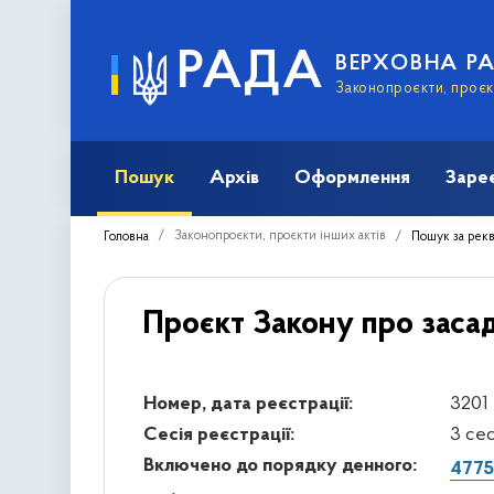
РАДА
ВЕРХОВНА Р
Законопроєкти, проєкт
Пошук
Архів
Оформлення
Заре
Законопроєкти, проєкти інших актів
Головна
Пошук за рек
Проєкт Закону про засад
Номер, дата реєстрації:
3201 
Сесія реєстрації:
3 се
Включено до порядку денного:
4775