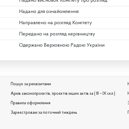
Надано висновок Комітету про розгляд
Надано для ознайомлення
Направлено на розгляд Комітету
Передано на розгляд керівництву
Одержано Верховною Радою України
Пошук за реквізитами
Архів законопроєктів, проєктів інших актів за ( III – IX скл.)
Правила оформлення
Зареєстровані за поточний тиждень
и