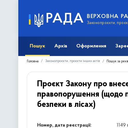
РАДА
ВЕРХОВНА Р
Законопроєкти, проєкт
Пошук
Архів
Оформлення
Заре
Законопроєкти, проєкти інших актів
Головна
Пошук за рек
Проєкт Закону про внесе
правопорушення (щодо п
безпеки в лісах)
Номер, дата реєстрації:
1149 