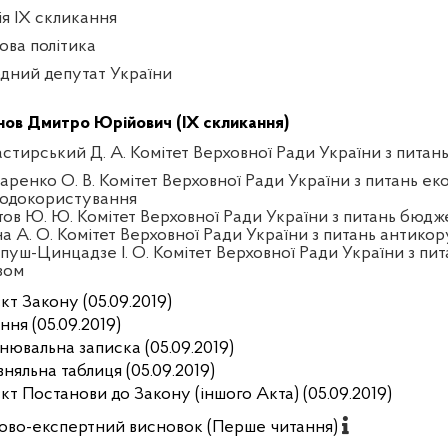
ія IX скликання
ова політика
дний депутат України
ов Дмитро Юрійович (IX скликання)
стирський Д. А. Комітет Верховної Ради України з питан
аренко О. В. Комітет Верховної Ради України з питань еко
одокористування
тов Ю. Ю. Комітет Верховної Ради України з питань бюдж
на А. О. Комітет Верховної Ради України з питань антикор
пуш-Цинцадзе І. О. Комітет Верховної Ради України з пит
зом
кт Закону (05.09.2019)
ння (05.09.2019)
нювальна записка (05.09.2019)
вняльна таблиця (05.09.2019)
кт Постанови до Закону (іншого Акта) (05.09.2019)
ово-експертний висновок (Перше читання)