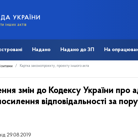
АДА УКРАЇНИ
и інших актів
єстровані
Надано
Надано до ЗП
На опрацюван
Картка законопроєкту, проєкту іншого акта
візитами
ння змін до Кодексу України про а
осилення відповідальності за по
від 29.08.2019