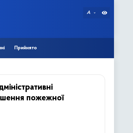
A
ні
Прийнято
дміністративні
рушення пожежної