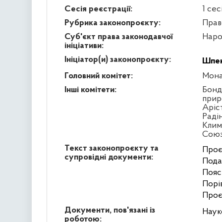
Сесія реєстрації:
1 сес
Рубрика законопроєкту:
Прав
Суб'єкт права законодавчої
Наро
ініціативи:
Ініціатор(и) законопроєкту:
Шпен
Головний комітет:
Мона
Інші комітети:
Бонд
прир
Аріс
Раді
Клим
Сою
Текст законопроєкту та
Проє
супровідні документи:
Пода
Пояс
Порі
Проє
Документи, пов'язані із
Наук
роботою: